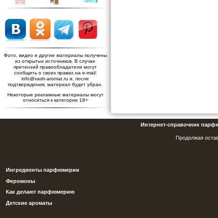
Фото, видео и другие материалы получены
из открытых источников. В случае
претензий правообладатели могут
сообщить о своих правах на e-mail:
info@vash-aromat.ru и, после
подтверждения, материал будет убран.
Некоторые рекламные материалы могут
относиться к категории 18+
Интернет-справочник парф
Продолжая остав
Ингредиенты парфюмерии
Феромоны
Как делают парфюмерию
Детские ароматы