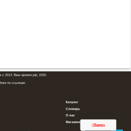
м с 2013. Ваш-аромат.рф, 2026.
бнее по ссылкам:
Каталог
Словарь
О нас
Магазины
^Наверх