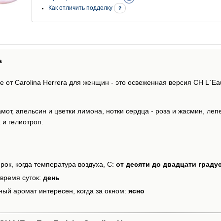
Как отличить подделку
?
а
he от Carolina Herrera для женщин - это освеженная версия CH L`E
мот, апельсин и цветки лимона, нотки сердца - роза и жасмин, леп
 и гелиотроп.
рок, когда температура воздуха, С:
от десяти до двадцати граду
время суток:
день
ный аромат интересен, когда за окном:
ясно