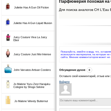
Парфюмерия похожая на CH
Juliette Has A Gun Oil Fiction
Для поиска аналогов CH L'Eau E
Juliette Has A Gun Liquid Illusion
Juicy Couture Viva La Juicy
Elixir
Пожалуйста, имейте в виду, что, оставля
Juicy Couture Just Moi Intense
используете материалов, на которые не
сайта. Мнение комментаторов может не 
John Varvatos Artisan Costiero
Обсуждение духов
:
0
Оставьте свой комментарий, отзыв или 
Войдите
Jo Malone Yuzu Zest Harajuku
Cologne by Shogo Sekine
Jo Malone Velvety Butternut