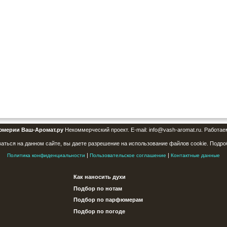
юмерии Ваш-Аромат.ру
Некоммерческий проект. E-mail: info@vash-aromat.ru. Работае
аться на данном сайте, вы даете разрешение на использование файлов cookie. Подро
|
|
Политика конфиденциальности
Пользовательское соглашение
Контактные данные
Как наносить духи
Подбор по нотам
Подбор по парфюмерам
Подбор по погоде