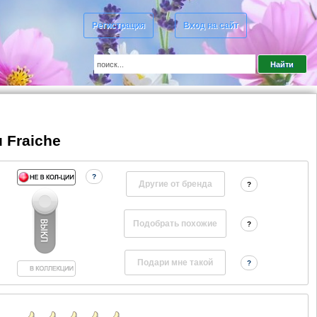
Регистрация
Вход на сайт
u Fraiche
?
Другие от бренда
?
?
?