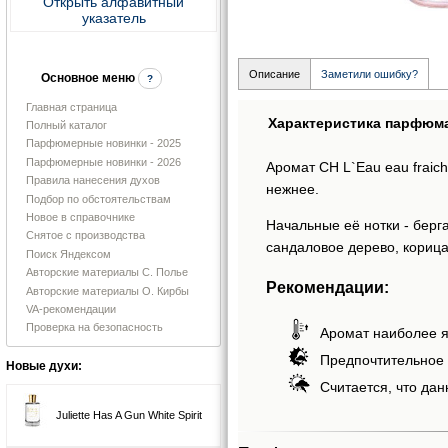
Открыть алфавитный
указатель
Описание
Заметили ошибку?
Основное меню
?
Главная страница
Характеристика парфюм
Полный каталог
Парфюмерные новинки - 2025
Парфюмерные новинки - 2026
Аромат CH L`Eau eau fraic
Правила нанесения духов
нежнее.
Подбор по обстоятельствам
Новое в справочнике
Начальные её нотки - берга
Снятое с производства
сандаловое дерево, корица
Поиск Яндексом
Авторские материалы С. Полье
Рекомендации:
Авторские материалы О. Кирбы
VA-рекомендации
Проверка на безопасность
Аромат наиболее я
Предпочтительное 
Новые духи:
Считается, что дан
Juliette Has A Gun White Spirit