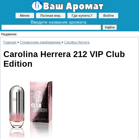
Меню
Полная вер.
Где купить?
Войти
Введите название аромата:
Недавние:
Главная
»
Справочник парфюмерии
»
Carolina Herrera
Carolina Herrera 212 VIP Club
Edition