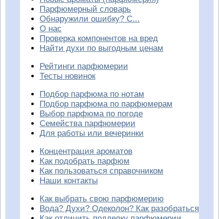
Парфюмерный словарь
Обнаружили ошибку? С...
О нас
Проверка компонентов на вред
Найти духи по выгодным ценам
Рейтинги парфюмерии
Тесты новинок
Подбор парфюма по нотам
Подбор парфюма по парфюмерам
Выбор парфюма по погоде
Семейства парфюмерии
Для работы или вечеринки
Концентрация ароматов
Как подобрать парфюм
Как пользоваться справочником
Наши контакты
Как выбрать свою парфюмерию
Вода? Духи? Одеколон? Как разобраться
Как отличить подделку парфюмерии