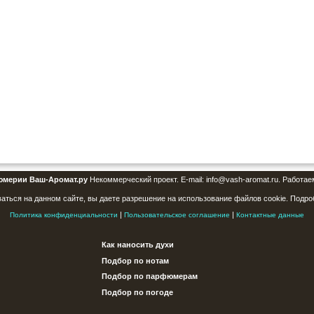
юмерии Ваш-Аромат.ру
Некоммерческий проект. E-mail: info@vash-aromat.ru. Работае
аться на данном сайте, вы даете разрешение на использование файлов cookie. Подро
|
|
Политика конфиденциальности
Пользовательское соглашение
Контактные данные
Как наносить духи
Подбор по нотам
Подбор по парфюмерам
Подбор по погоде