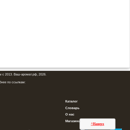
м с 2013. Ваш-аромат.рф, 2026.
бнее по ссылкам:
Каталог
Словарь
О нас
Магазины
^Наверх