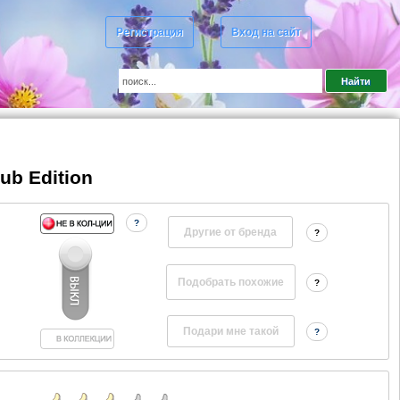
Регистрация
Вход на сайт
ub Edition
?
Другие от бренда
?
?
?