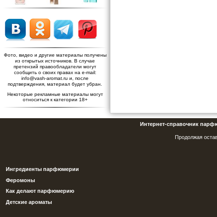
Фото, видео и другие материалы получены
из открытых источников. В случае
претензий правообладатели могут
сообщить о своих правах на e-mail:
info@vash-aromat.ru и, после
подтверждения, материал будет убран.
Некоторые рекламные материалы могут
относиться к категории 18+
Интернет-справочник парф
Продолжая остав
Ингредиенты парфюмерии
Феромоны
Как делают парфюмерию
Детские ароматы