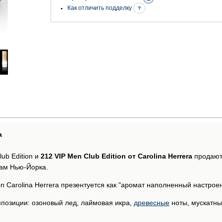
Как отличить подделку
?
а
ub Edition и
212 VIP Men Club Edition от Carolina Herrera
продаютс
ам Нью-Йорка.
on Carolina Herrera презентуется как "аромат наполненный настроен
позиции: озоновый лед, лаймовая икра,
древесные
ноты, мускатны