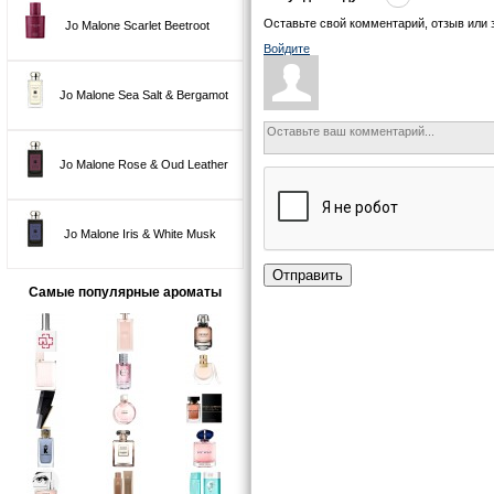
Оставьте свой комментарий, отзыв или 
Jo Malone Scarlet Beetroot
Войдите
Jo Malone Sea Salt & Bergamot
Jo Malone Rose & Oud Leather
Jo Malone Iris & White Musk
Отправить
Самые популярные ароматы