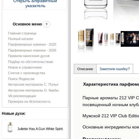
Открыть алфавитный
указатель
Основное меню
?
Главная страница
Полный каталог
Парфюмерные новинки - 2025
Парфюмерные новинки - 2026
Правила нанесения духов
Подбор по обстоятельствам
Новое в справочнике
Описание
Заметили ошибку?
Снятое с производства
Поиск Яндексом
Характеристика парфюм
Авторские материалы С. Полье
Авторские материалы О. Кирбы
VA-рекомендации
Парные ароматы 212 VIP Cl
Проверка на безопасность
посвященный ночным клуб
Новые духи:
Мужской 212 VIP Club Editi
Основные ингредиенты ком
Juliette Has A Gun White Spirit