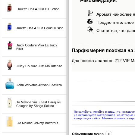
Рекомендации:
Juliette Has A Gun Oil Fiction
Аромат наиболее я
Предпочтительное 
Juliette Has A Gun Liquid Illusion
Считается, что дан
Juicy Couture Viva La Juicy
Elixir
Парфюмерия похожая на 212
Для поиска аналогов 212 VIP Me
Juicy Couture Just Moi Intense
John Varvatos Artisan Costiero
Jo Malone Yuzu Zest Harajuku
Cologne by Shogo Sekine
Пожалуйста, имейте в виду, что, оставля
не используете материалов, на которые
владельцев сайта. Мнение комментаторо
Jo Malone Velvety Butternut
Обсуждение духов
:
0