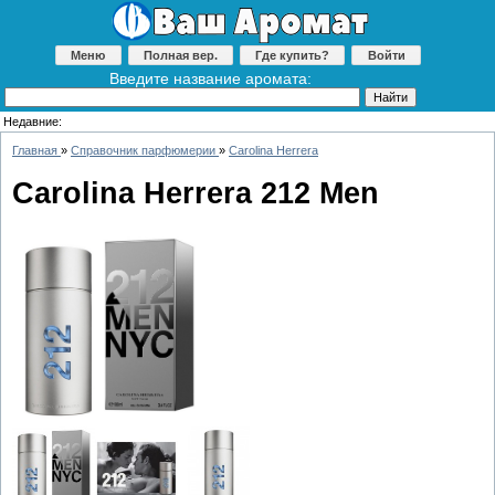
Меню
Полная вер.
Где купить?
Войти
Введите название аромата:
Недавние:
Главная
»
Справочник парфюмерии
»
Carolina Herrera
Carolina Herrera 212 Men