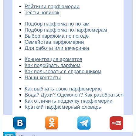
Рейтинги парфюмерии
Тесты новинок
Подбор парфюма по нотам
Подбор парфюма по парфюмерам
Выбор парфюма по погоде
Семейства парфюмерии
Для работы или вечеринки
Концентрация ароматов
Как подобрать парфюм
Как пользоваться справочником
Наши контакты
Как выбрать свою парфюмерию
Вода? Духи? Одеколон? Как разобраться
Как отличить подделку парфюмерии
Краткий парфюмерный словарь