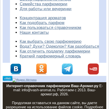
Семейства парфюмерии
Для работы или вечеринки
Концентрация ароматов
Как подобрать парфюм
Как пользоваться справочником
Наши контакты
Как выбрать свою парфюмерию
Вода? Духи? Одеколон? Как разобраться
Как отличить подделку парфюмерии
Краткий парфюмерный словарь
Интернет-справочник парфюмерии Ваш-Аромат.ру
E-
mail: info@vash-aromat.ru. Работаем с 2013. Ваш-
аромат.рф, 2026.
Продолжая оставаться на данном сайте, вы даете
разрешение на использование файлов cookie. Подробнее