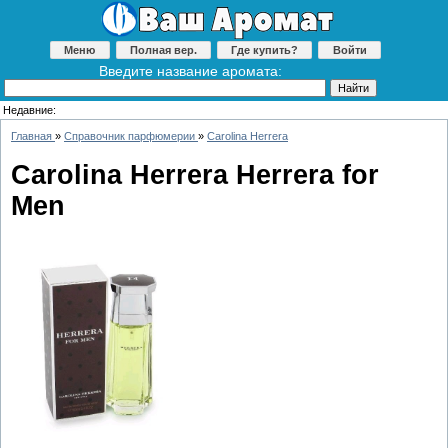
Меню
Полная вер.
Где купить?
Войти
Введите название аромата:
Недавние:
Главная
»
Справочник парфюмерии
»
Carolina Herrera
Carolina Herrera Herrera for
Men