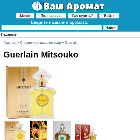
Меню
Полная вер.
Где купить?
Войти
Введите название аромата:
Недавние:
Главная
»
Справочник парфюмерии
»
Guerlain
Guerlain Mitsouko