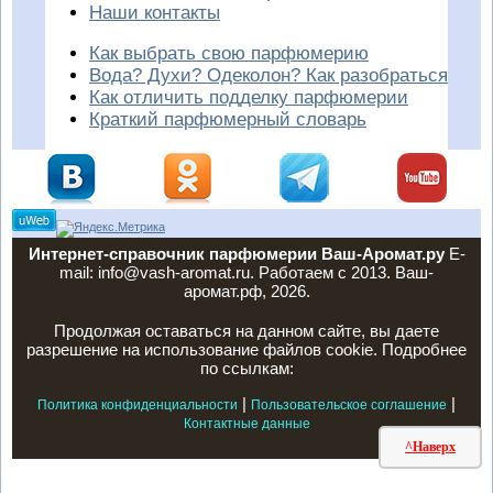
Наши контакты
Как выбрать свою парфюмерию
Вода? Духи? Одеколон? Как разобраться
Как отличить подделку парфюмерии
Краткий парфюмерный словарь
Интернет-справочник парфюмерии Ваш-Аромат.ру
E-
mail: info@vash-aromat.ru. Работаем с 2013. Ваш-
аромат.рф, 2026.
Продолжая оставаться на данном сайте, вы даете
разрешение на использование файлов cookie. Подробнее
по ссылкам:
|
|
Политика конфиденциальности
Пользовательское соглашение
Контактные данные
^Наверх