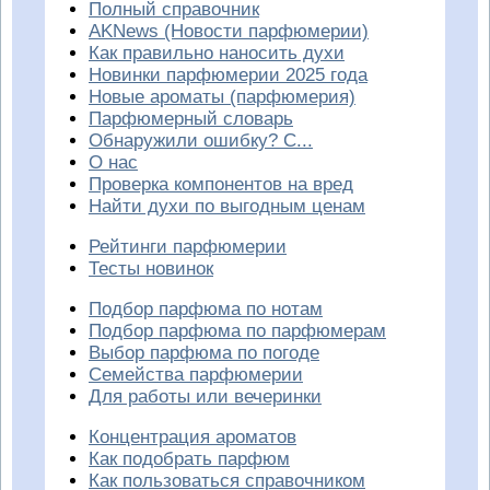
Полный справочник
AKNews (Новости парфюмерии)
Как правильно наносить духи
Новинки парфюмерии 2025 года
Новые ароматы (парфюмерия)
Парфюмерный словарь
Обнаружили ошибку? С...
О нас
Проверка компонентов на вред
Найти духи по выгодным ценам
Рейтинги парфюмерии
Тесты новинок
Подбор парфюма по нотам
Подбор парфюма по парфюмерам
Выбор парфюма по погоде
Семейства парфюмерии
Для работы или вечеринки
Концентрация ароматов
Как подобрать парфюм
Как пользоваться справочником