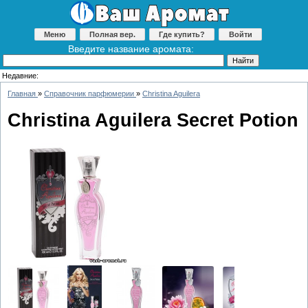
Меню
Полная вер.
Где купить?
Войти
Введите название аромата:
Недавние:
Главная
»
Справочник парфюмерии
»
Christina Aguilera
Christina Aguilera Secret Potion