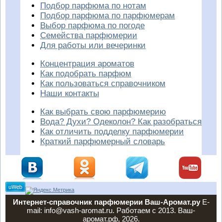
Подбор парфюма по нотам
Подбор парфюма по парфюмерам
Выбор парфюма по погоде
Семейства парфюмерии
Для работы или вечеринки
Концентрация ароматов
Как подобрать парфюм
Как пользоваться справочником
Наши контакты
Как выбрать свою парфюмерию
Вода? Духи? Одеколон? Как разобраться
Как отличить подделку парфюмерии
Краткий парфюмерный словарь
Интернет-справочник парфюмерии Ваш-Аромат.ру
E-
mail: info@vash-aromat.ru. Работаем с 2013. Ваш-
аромат.рф, 2026.