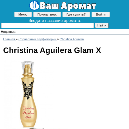
Меню
Полная вер.
Где купить?
Войти
Введите название аромата:
Недавние:
Главная
»
Справочник парфюмерии
»
Christina Aguilera
Christina Aguilera Glam X