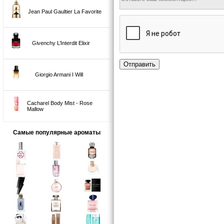
Jean Paul Gaultier La Favorite
Givenchy L’Interdit Elixir
Отправить
Giorgio Armani I Will
Cacharel Body Mist - Rose
Mallow
Самые популярные ароматы