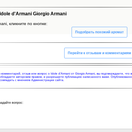
ole d'Armani Giorgio Armani
ani, кликните по кнопке:
Подобрать похожий аромат
Перейти к отзывам и комментариям
я комментарий, отзыв или вопрос о Idole d'Armani от Giorgio Armani, вы подтверждаете, ч
 обладаете авторским правом, и разрешаете публикацию написанного вами. Опубликованн
совпадать с мнением Администрации сайта.
задайте вопрос: