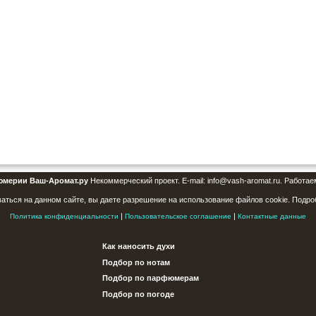
юмерии Ваш-Аромат.ру
Некоммерческий проект. E-mail: info@vash-aromat.ru. Работае
аться на данном сайте, вы даете разрешение на использование файлов cookie. Подро
|
|
Политика конфиденциальности
Пользовательское соглашение
Контактные данные
Как наносить духи
Подбор по нотам
Подбор по парфюмерам
Подбор по погоде