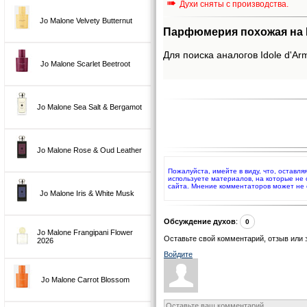
➠
Духи сняты с производства.
Jo Malone Velvety Butternut
Парфюмерия похожая на Id
Для поиска аналогов Idole d'Arm
Jo Malone Scarlet Beetroot
Jo Malone Sea Salt & Bergamot
Jo Malone Rose & Oud Leather
Пожалуйста, имейте в виду, что, оставля
используете материалов, на которые не
сайта. Мнение комментаторов может не 
Jo Malone Iris & White Musk
Обсуждение духов
:
0
Jo Malone Frangipani Flower
Оставьте свой комментарий, отзыв или 
2026
Войдите
Jo Malone Carrot Blossom