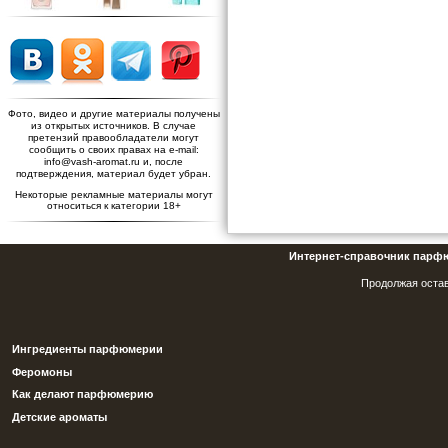
Фото, видео и другие материалы получены
из открытых источников. В случае
претензий правообладатели могут
сообщить о своих правах на e-mail:
info@vash-aromat.ru и, после
подтверждения, материал будет убран.
Некоторые рекламные материалы могут
относиться к категории 18+
Интернет-справочник парф
Продолжая остав
Ингредиенты парфюмерии
Феромоны
Как делают парфюмерию
Детские ароматы