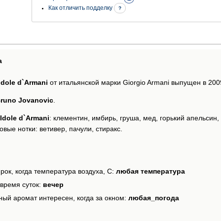
Как отличить подделку
?
а
Idole d`Armani
от итальянской марки Giorgio Armani выпущен в 2009
runo Jovanovic
.
Idole d`Armani
: клементин, имбирь, груша, мед, горький апельсин
вые нотки: ветивер, пачули, стиракс.
рок, когда температура воздуха, С:
любая температура
время суток:
вечер
ный аромат интересен, когда за окном:
любая_погода