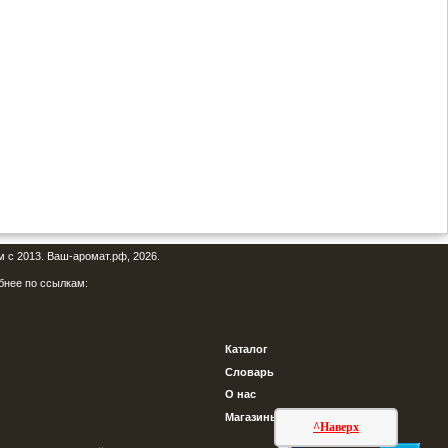
м с 2013. Ваш-аромат.рф, 2026.
бнее по ссылкам:
Каталог
Словарь
О нас
Магазины
^Наверх