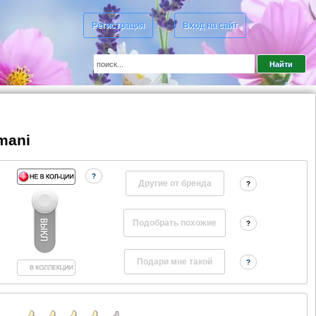
Регистрация
Вход на сайт
rmani
?
Другие от бренда
?
?
?