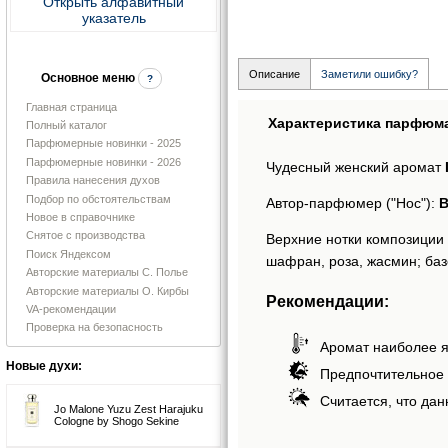
Открыть алфавитный
указатель
Описание
Заметили ошибку?
Основное меню
?
Главная страница
Характеристика парфюм
Полный каталог
Парфюмерные новинки - 2025
Парфюмерные новинки - 2026
Чудесный женский аромат
Правила нанесения духов
Подбор по обстоятельствам
Автор-парфюмер ("Нос"):
B
Новое в справочнике
Снятое с производства
Верхние нотки композиции
Поиск Яндексом
шафран, роза, жасмин; базо
Авторские материалы С. Полье
Авторские материалы О. Кирбы
Рекомендации:
VA-рекомендации
Проверка на безопасность
Аромат наиболее я
Новые духи:
Предпочтительное 
Считается, что дан
Jo Malone Yuzu Zest Harajuku
Cologne by Shogo Sekine