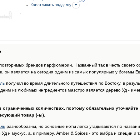
Как отличить подделку
?
а
еповторимых брендов парфюмерии. Названный так в честь своего 
e
, он является на сегодня одним из самых популярных у богемы Ев
ль
получил во время длительного путешествия по Востоку, в резул
ним из любимых ингредиентов маэстро является дерево Уд - имен
ограниченных количествах, поэтому обязательно уточняйте н
есующий товар (-ы).
аль
разнообразны, но основные ноты легко угадываются по названия
 Уд и мускус, а, к примеру, Amber & Spices - это амбра и специи и т.