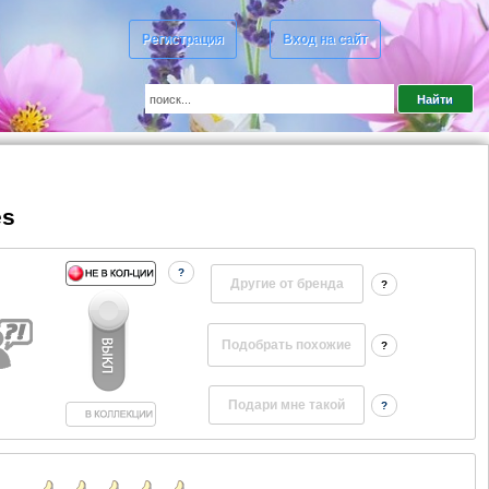
Регистрация
Вход на сайт
es
?
Другие от бренда
?
?
?