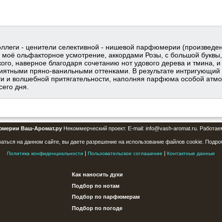
оллеги - ценители селективной - нишевой парфюмерии (произведе
на моё ольфакторное усмотрение, аккордами Розы, с большой букв
ого, наверное благодаря сочетанию нот удового дерева и тмина, 
риятными пряно-ванильными оттенками. В результате интригующий
ти и волшебной притягательности, наполняя парфюма особой атмо
сего дня.
юмерии Ваш-Аромат.ру
Некоммерческий проект. E-mail: info@vash-aromat.ru. Работае
аться на данном сайте, вы даете разрешение на использование файлов cookie. Подро
|
|
Политика конфиденциальности
Пользовательское соглашение
Контактные данные
Как наносить духи
Подбор по нотам
Подбор по парфюмерам
Подбор по погоде