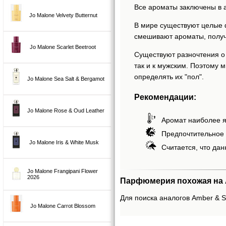
Все ароматы заключены в 
Jo Malone Velvety Butternut
В мире существуют целые 
смешивают ароматы, получ
Jo Malone Scarlet Beetroot
Существуют разночтения о 
так и к мужским. Поэтому
определять их "пол".
Jo Malone Sea Salt & Bergamot
Рекомендации:
Jo Malone Rose & Oud Leather
Аромат наиболее я
Предпочтительное 
Jo Malone Iris & White Musk
Считается, что дан
Jo Malone Frangipani Flower
2026
Парфюмерия похожая на A
Для поиска аналогов Amber & Sp
Jo Malone Carrot Blossom