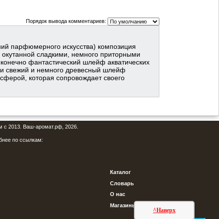
Порядок вывода комментариев:
ний парфюмерного искусства) композиция
ы, окутанной сладкими, немного приторными
и конечно фантастический шлейф акватических
 и свежий и немного древесный шлейф
сферой, которая сопровождает своего
м с 2013. Ваш-аромат.рф, 2026.
бнее по ссылкам:
Каталог
Словарь
О нас
Магазины
^Наверх