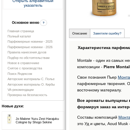
Открыть алфавитный
указатель
Основное меню
?
Главная страница
Описание
Заметили ошибку?
Полный каталог
Парфюмерные новинки - 2025
Парфюмерные новинки - 2026
Характеристика парфюм
Правила нанесения духов
Подбор по обстоятельствам
Montale - один из самых н
Новое в справочнике
композиции -
Pierre Montal
Снятое с производства
Поиск Яндексом
Свои познания Пьер
Монта
Авторские материалы С. Полье
парфюмерные творения. Од
Авторские материалы О. Кирбы
восточному материалу.
VA-рекомендации
Проверка на безопасность
Все ароматы выпущены в 
Новые духи:
формируя заказ на интер
Составы композиций
Монт
Jo Malone Yuzu Zest Harajuku
Cologne by Shogo Sekine
это Уд и цветы, Aoud Musk -