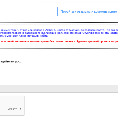
Перейти к отзывам и комментариям
яя комментарий, отзыв или вопрос о Amber & Spices от Montale, вы подтверждаете, что вы
вторским правом, и разрешаете публикацию написанного вами. Опубликованное становитс
ать с мнением Администрации сайта.
ч. описаний, отзывов и комментариев без согласования с Администрацией проекта запр
задайте вопрос: