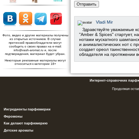
Отправить
Vladi Mir
Здравствуйте уважаемые к
"Amber & Spices" стартует, 
Фото, видео и другие материалы получены
нотами мускатного шампанск
из открытых источников. В случае
претензий правообладатели могут
и анималистических нот с п
сообщить о своих правах на e-mail:
создает ореол таинственнос
info@vash-aromat.ru и, после
обладателя на протяжении в
подтверждения, материал будет убран.
Некоторые рекламные материалы могут
относиться к категории 18+
Интернет-справочник парф
Продолжая остав
Ингредиенты парфюмерии
Феромоны
Как делают парфюмерию
Детские ароматы