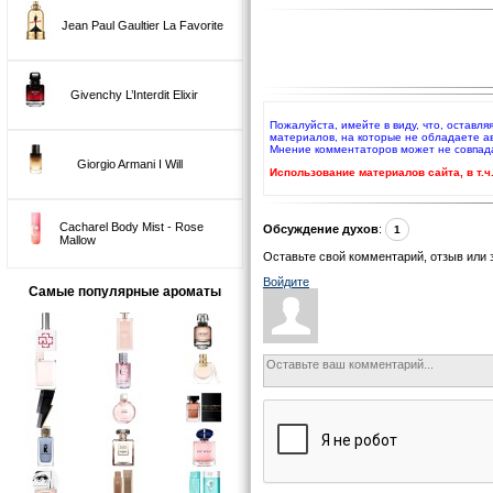
Jean Paul Gaultier La Favorite
Givenchy L’Interdit Elixir
Пожалуйста, имейте в виду, что, оставл
материалов, на которые не обладаете а
Мнение комментаторов может не совпад
Giorgio Armani I Will
Использование материалов сайта, в т.
Cacharel Body Mist - Rose
Обсуждение духов
:
1
Mallow
Оставьте свой комментарий, отзыв или 
Войдите
Самые популярные ароматы