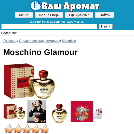
Меню
Полная вер.
Где купить?
Войти
Введите название аромата:
Недавние:
Главная
»
Справочник парфюмерии
»
Moschino
Moschino Glamour