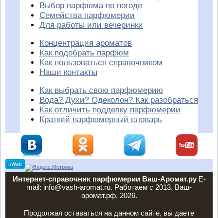
Выбор парфюма по погоде
Семейства парфюмерии
Для работы или вечеринки
Концентрация ароматов
Как подобрать парфюм
Как пользоваться справочником
Наши контакты
Как выбрать свою парфюмерию
Вода? Духи? Одеколон? Как разобраться
Как отличить подделку парфюмерии
Краткий парфюмерный словарь
Интернет-справочник парфюмерии Ваш-Аромат.ру
E-
mail: info@vash-aromat.ru. Работаем с 2013. Ваш-
аромат.рф, 2026.
Продолжая оставаться на данном сайте, вы даете