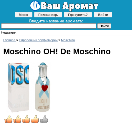
Меню
Полная вер.
Где купить?
Войти
Введите название аромата:
Недавние:
Главная
»
Справочник парфюмерии
»
Moschino
Moschino OH! De Moschino