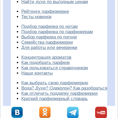
Найти духи по выгодным ценам
Рейтинги парфюмерии
Тесты новинок
Подбор парфюма по нотам
Подбор парфюма по парфюмерам
Выбор парфюма по погоде
Семейства парфюмерии
Для работы или вечеринки
Концентрация ароматов
Как подобрать парфюм
Как пользоваться справочником
Наши контакты
Как выбрать свою парфюмерию
Вода? Духи? Одеколон? Как разобраться
Как отличить подделку парфюмерии
Краткий парфюмерный словарь