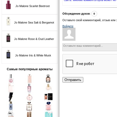
сайта. Мнение комментаторов может не 
Jo Malone Scarlet Beetroot
Обсуждение духов
:
0
Оставьте свой комментарий, отзыв или 
Jo Malone Sea Salt & Bergamot
Войдите
Jo Malone Rose & Oud Leather
Jo Malone Iris & White Musk
Самые популярные ароматы
Отправить