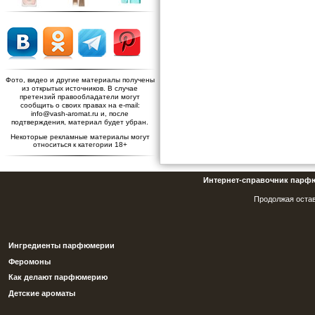
Фото, видео и другие материалы получены
из открытых источников. В случае
претензий правообладатели могут
сообщить о своих правах на e-mail:
info@vash-aromat.ru и, после
подтверждения, материал будет убран.
Некоторые рекламные материалы могут
относиться к категории 18+
Интернет-справочник парф
Продолжая остав
Ингредиенты парфюмерии
Феромоны
Как делают парфюмерию
Детские ароматы