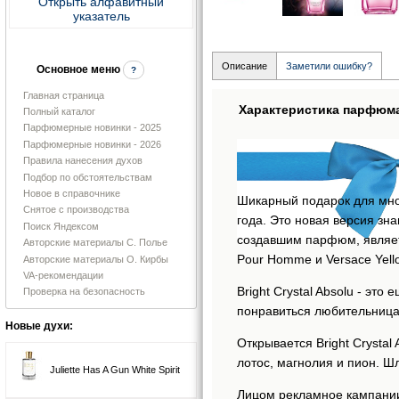
Открыть алфавитный
указатель
Описание
Заметили ошибку?
Основное меню
?
Главная страница
Характеристика парфюм
Полный каталог
Парфюмерные новинки - 2025
Парфюмерные новинки - 2026
Правила нанесения духов
Подбор по обстоятельствам
Новое в справочнике
Шикарный подарок для мног
Снятое с производства
года. Это новая версия зн
Поиск Яндексом
создавшим парфюм, является
Авторские материалы С. Полье
Pour Homme и Versace Yell
Авторские материалы О. Кирбы
VA-рекомендации
Bright Crystal Absolu - э
Проверка на безопасность
понравиться любительница
Новые духи:
Открывается Bright Crysta
лотос, магнолия и пион. Ш
Juliette Has A Gun White Spirit
Лицом рекламное кампании 