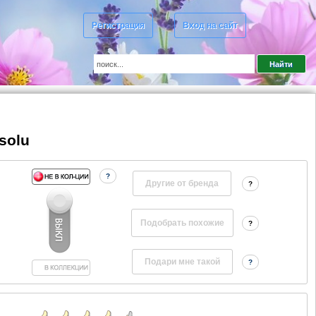
Регистрация
Вход на сайт
solu
?
Другие от бренда
?
?
?