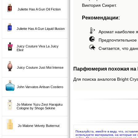
Виктория Сикрет.
Juliette Has A Gun Oil Fiction
Рекомендации:
Juliette Has A Gun Liquid Illusion
Аромат наиболее я
Предпочтительное 
Juicy Couture Viva La Juicy
Считается, что дан
Elixir
Juicy Couture Just Moi Intense
Парфюмерия похожая на Br
Для поиска аналогов Bright Crys
John Varvatos Artisan Costiero
Jo Malone Yuzu Zest Harajuku
Cologne by Shogo Sekine
Jo Malone Velvety Butternut
Пожалуйста, имейте в виду, что, оставля
используете материалов, на которые не