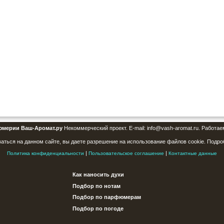
юмерии Ваш-Аромат.ру
Некоммерческий проект. E-mail: info@vash-aromat.ru. Работае
аться на данном сайте, вы даете разрешение на использование файлов cookie. Подро
|
|
Политика конфиденциальности
Пользовательское соглашение
Контактные данные
Как наносить духи
Подбор по нотам
Подбор по парфюмерам
Подбор по погоде