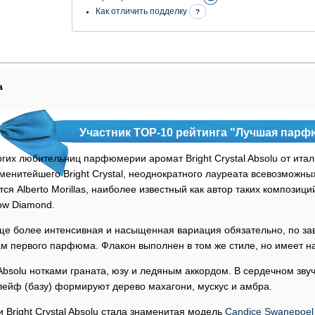
Как отличить подделку
?
а
Участник ТОР-10 рейтинга "Лучшая парф
их любительниц парфюмерии аромат Bright Crystal Absolu от итал
аменитейшего Bright Crystal, неоднократного лауреата всевозмож
 Alberto Morillas, наиболее известный как автор таких композиций о
ow Diamond.
то еще более интенсивная и насыщенная вариация обязательно, по 
м первого парфюма. Флакон выполнен в том же стиле, но имеет н
l Absolu нотками граната, юзу и ледяным аккордом. В сердечном зв
лейф (базу) формируют дерево махагони, мускус и амбра.
Bright Crystal Absolu стала знаменитая модель
Candice Swanepoe