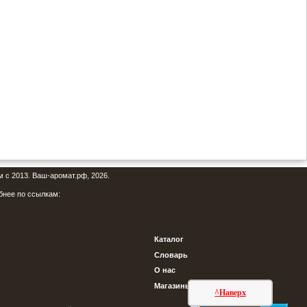
м с 2013. Ваш-аромат.рф, 2026.
бнее по ссылкам:
Каталог
Словарь
О нас
Магазины
^Наверх