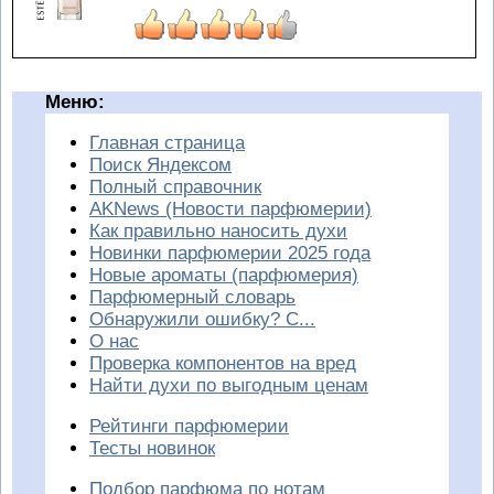
Меню:
Главная страница
Поиск Яндексом
Полный справочник
AKNews (Новости парфюмерии)
Как правильно наносить духи
Новинки парфюмерии 2025 года
Новые ароматы (парфюмерия)
Парфюмерный словарь
Обнаружили ошибку? С...
О нас
Проверка компонентов на вред
Найти духи по выгодным ценам
Рейтинги парфюмерии
Тесты новинок
Подбор парфюма по нотам