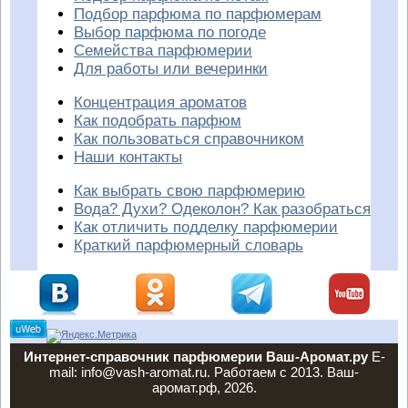
Подбор парфюма по парфюмерам
Выбор парфюма по погоде
Семейства парфюмерии
Для работы или вечеринки
Концентрация ароматов
Как подобрать парфюм
Как пользоваться справочником
Наши контакты
Как выбрать свою парфюмерию
Вода? Духи? Одеколон? Как разобраться
Как отличить подделку парфюмерии
Краткий парфюмерный словарь
Интернет-справочник парфюмерии Ваш-Аромат.ру
E-
mail: info@vash-aromat.ru. Работаем с 2013. Ваш-
аромат.рф, 2026.