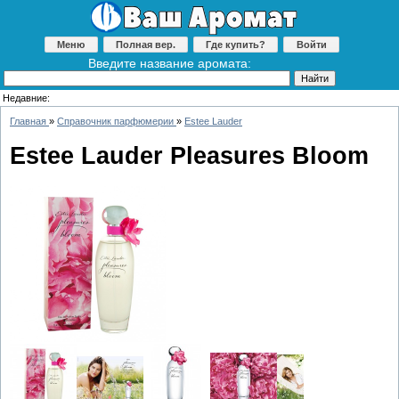
Меню
Полная вер.
Где купить?
Войти
Введите название аромата:
Недавние:
Главная
»
Справочник парфюмерии
»
Estee Lauder
Estee Lauder Pleasures Bloom