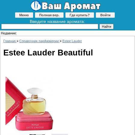
Меню
Полная вер.
Где купить?
Войти
Введите название аромата:
Недавние:
Главная
»
Справочник парфюмерии
»
Estee Lauder
Estee Lauder Beautiful