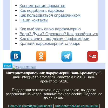
Концентрация ароматов
Как подобрать парфюм
Как пользоваться справочником
Наши контакты
Как выбрать свою парфюмерию
Вода? Духи? Одеколон? Как разобраться
Как отличить подделку парфюмерии
Краткий парфюмерный словарь
Интернет-справочник парфюмерии Ваш-Аромат.ру
E-
mail: info@vash-aromat.ru. Работаем с 2013. Ваш-
аромат.рф, 2026.
Продолжая оставаться на данном сайте, вы даете
разрешение на использование файлов cookie. Подробнее
по ссылкам:
|
|
Политика конфиденциальности
Пользовательское соглашение