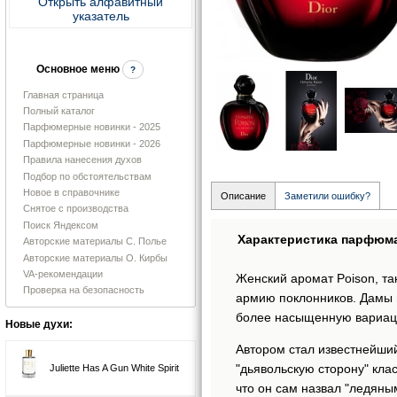
Открыть алфавитный
указатель
Основное меню
?
Главная страница
Полный каталог
Парфюмерные новинки - 2025
Парфюмерные новинки - 2026
Правила нанесения духов
Подбор по обстоятельствам
Новое в справочнике
Описание
Заметили ошибку?
Снятое с производства
Поиск Яндексом
Характеристика парфюм
Авторские материалы С. Полье
Авторские материалы О. Кирбы
VA-рекомендации
Женский аромат Poison, так
Проверка на безопасность
армию поклонников. Дамы в
более насыщенную вариа
Новые духи:
Автором стал известнейши
"дьявольскую сторону" кла
Juliette Has A Gun White Spirit
что он сам назвал "ледян