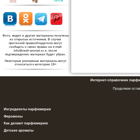
Фото, видео и другие материалы получены
из открытых источников. В случае
претензий правообладатели могут
сообщить о своих правах на e-mail:
info@vash-aromat.ru и, после
подтверждения, материал будет убран.
Некоторые рекламные материалы могут
относиться к категории 18+
Интернет-справочник парф
Продолжая остав
Ингредиенты парфюмерии
Феромоны
Как делают парфюмерию
Детские ароматы