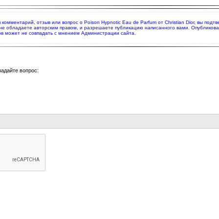
я комментарий, отзыв или вопрос о Poison Hypnotic Eau de Parfum от Christian Dior, вы п
 не обладаете авторским правом, и разрешаете публикацию написанного вами. Опубликов
в может не совпадать с мнением Администрации сайта.
задайте вопрос: