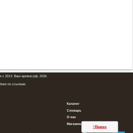
м с 2013. Ваш-аромат.рф, 2026.
бнее по ссылкам:
Каталог
Словарь
О нас
Магазины
^Наверх