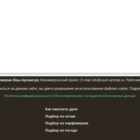
юмерии Ваш-Аромат.ру
Некоммерческий проект. E-mail: info@vash-aromat.ru. Работае
аться на данном сайте, вы даете разрешение на использование файлов cookie. Подро
|
|
Политика конфиденциальности
Пользовательское соглашение
Контактные данные
Как наносить духи
Подбор по нотам
Подбор по парфюмерам
Подбор по погоде