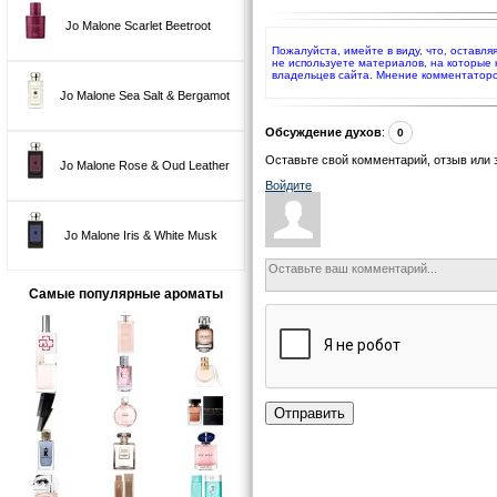
Jo Malone Scarlet Beetroot
Пожалуйста, имейте в виду, что, оставля
не используете материалов, на которые
владельцев сайта. Мнение комментаторо
Jo Malone Sea Salt & Bergamot
Обсуждение духов
:
0
Оставьте свой комментарий, отзыв или 
Jo Malone Rose & Oud Leather
Войдите
Jo Malone Iris & White Musk
Самые популярные ароматы
Отправить