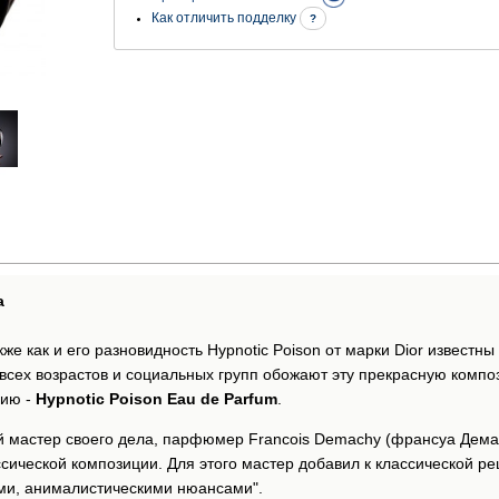
Как отличить подделку
?
а
же как и его разновидность Hypnotic Poison от марки Dior известн
сех возрастов и социальных групп обожают эту прекрасную композ
цию -
Hypnotic Poison Eau de Parfum
.
й мастер своего дела, парфюмер Francois Demachy (франсуа Дема
ссической композиции. Для этого мастер добавил к классической р
ыми, анималистическими нюансами".