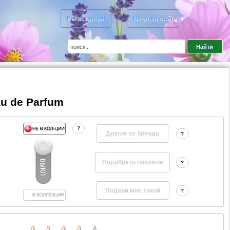
Регистрация
Вход на сайт
au de Parfum
?
Другие от бренда
?
?
?