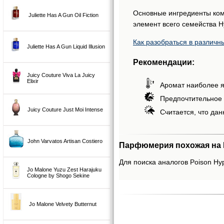
Основные ингредиенты ком
Juliette Has A Gun Oil Fiction
элемент всего семейства Hy
Как разобраться в различн
Juliette Has A Gun Liquid Illusion
Рекомендации:
Juicy Couture Viva La Juicy
Elixir
Аромат наиболее я
Предпочтительное 
Juicy Couture Just Moi Intense
Считается, что дан
John Varvatos Artisan Costiero
Парфюмерия похожая на Po
Для поиска аналогов Poison Hyp
Jo Malone Yuzu Zest Harajuku
Cologne by Shogo Sekine
Jo Malone Velvety Butternut