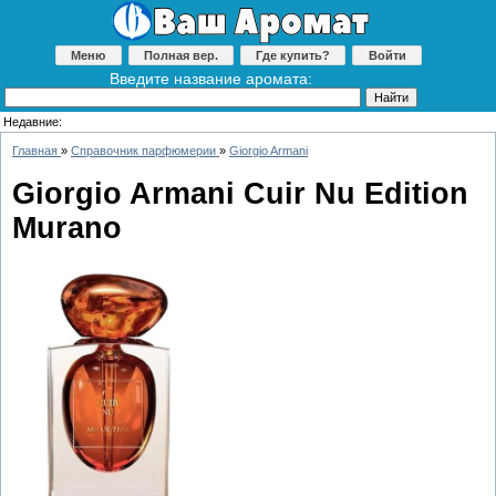
Меню
Полная вер.
Где купить?
Войти
Введите название аромата:
Недавние:
Главная
»
Справочник парфюмерии
»
Giorgio Armani
Giorgio Armani Cuir Nu Edition
Murano