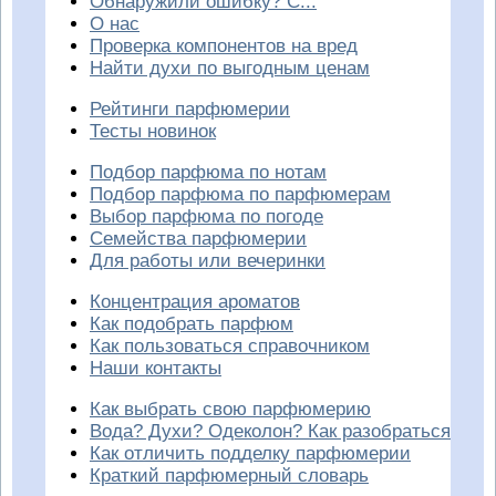
Обнаружили ошибку? С...
О нас
Проверка компонентов на вред
Найти духи по выгодным ценам
Рейтинги парфюмерии
Тесты новинок
Подбор парфюма по нотам
Подбор парфюма по парфюмерам
Выбор парфюма по погоде
Семейства парфюмерии
Для работы или вечеринки
Концентрация ароматов
Как подобрать парфюм
Как пользоваться справочником
Наши контакты
Как выбрать свою парфюмерию
Вода? Духи? Одеколон? Как разобраться
Как отличить подделку парфюмерии
Краткий парфюмерный словарь