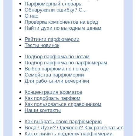
Парфюмерный словарь
Обнаружили ошибку? С...
О нас
Проверка компонентов на вред
Найти духи по выгодным ценам
Рейтинги парфюмерии
Тесты новинок
Подбор парфюма по нотам
Подбор парфюма по парфюмерам
Выбор парфюма по погоде
Семейства парфюмерии
Для работы или вечеринки
Концентрация ароматов
Как подобрать парфюм
Как пользоваться справочником
Наши контакты
Как выбрать свою парфюмерию
Вода? Духи? Одеколон? Как разобраться
Как отличить подделку парфюмерии