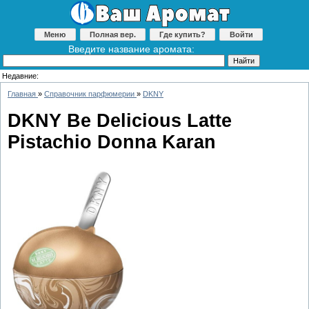
Меню
Полная вер.
Где купить?
Войти
Введите название аромата:
Недавние:
Главная
»
Справочник парфюмерии
»
DKNY
DKNY Be Delicious Latte
Pistachio Donna Karan