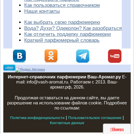
Как пользоваться справочником
Наши контакты
Как выбрать свою парфюмерию
Вода? Духи? Одеколон? Как разобраться
Как отличить подделку парфюмерии
Краткий парфюмерный словарь
Интернет-справочник парфюмерии Ваш-Аромат.ру
E-
mail: info@vash-aromat.ru. Работаем с 2013. Ваш-
аромат.рф, 2026.
Продолжая оставаться на данном сайте, вы даете
разрешение на использование файлов cookie. Подробнее
по ссылкам:
|
|
Политика конфиденциальности
Пользовательское соглашение
Контактные данные
^Наверх