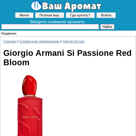
Меню
Полная вер.
Где купить?
Войти
Введите название аромата:
Недавние:
Главная
»
Справочник парфюмерии
»
Giorgio Armani
Giorgio Armani Si Passione Red
Bloom