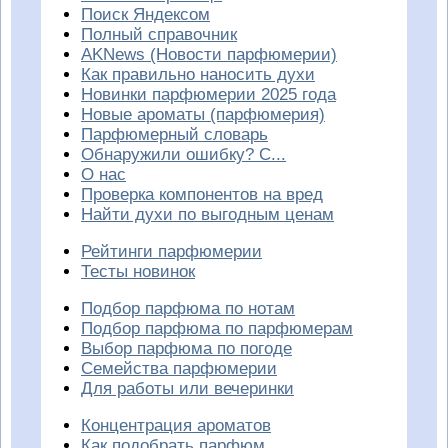
Поиск Яндексом
Полный справочник
AKNews (Новости парфюмерии)
Как правильно наносить духи
Новинки парфюмерии 2025 года
Новые ароматы (парфюмерия)
Парфюмерный словарь
Обнаружили ошибку? С...
О нас
Проверка компонентов на вред
Найти духи по выгодным ценам
Рейтинги парфюмерии
Тесты новинок
Подбор парфюма по нотам
Подбор парфюма по парфюмерам
Выбор парфюма по погоде
Семейства парфюмерии
Для работы или вечеринки
Концентрация ароматов
Как подобрать парфюм