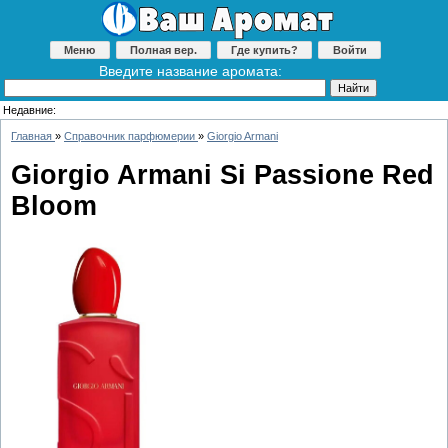
Меню
Полная вер.
Где купить?
Войти
Введите название аромата:
Недавние:
Главная
»
Справочник парфюмерии
»
Giorgio Armani
Giorgio Armani Si Passione Red
Bloom