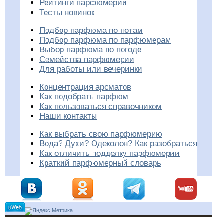
Рейтинги парфюмерии
Тесты новинок
Подбор парфюма по нотам
Подбор парфюма по парфюмерам
Выбор парфюма по погоде
Семейства парфюмерии
Для работы или вечеринки
Концентрация ароматов
Как подобрать парфюм
Как пользоваться справочником
Наши контакты
Как выбрать свою парфюмерию
Вода? Духи? Одеколон? Как разобраться
Как отличить подделку парфюмерии
Краткий парфюмерный словарь