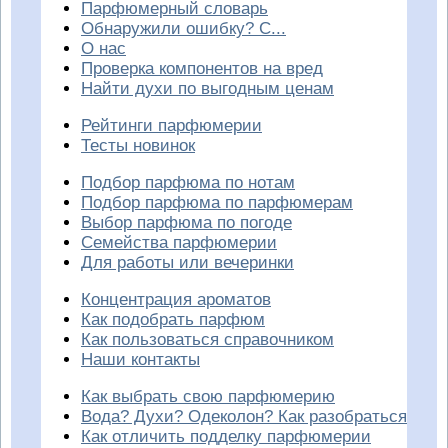
Парфюмерный словарь
Обнаружили ошибку? С...
О нас
Проверка компонентов на вред
Найти духи по выгодным ценам
Рейтинги парфюмерии
Тесты новинок
Подбор парфюма по нотам
Подбор парфюма по парфюмерам
Выбор парфюма по погоде
Семейства парфюмерии
Для работы или вечеринки
Концентрация ароматов
Как подобрать парфюм
Как пользоваться справочником
Наши контакты
Как выбрать свою парфюмерию
Вода? Духи? Одеколон? Как разобраться
Как отличить подделку парфюмерии