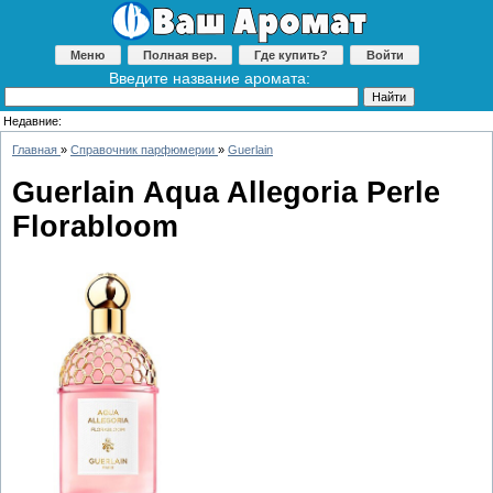
Меню
Полная вер.
Где купить?
Войти
Введите название аромата:
Недавние:
Главная
»
Справочник парфюмерии
»
Guerlain
Guerlain Aqua Allegoria Perle
Florabloom