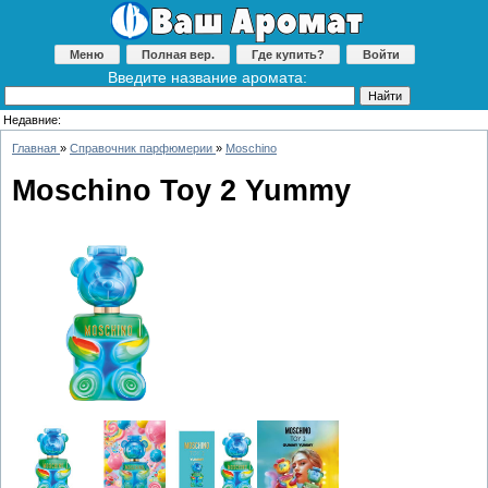
Меню
Полная вер.
Где купить?
Войти
Введите название аромата:
Недавние:
Главная
»
Справочник парфюмерии
»
Moschino
Moschino Toy 2 Yummy