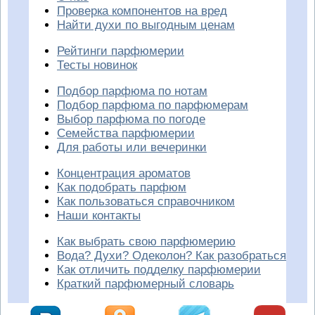
Проверка компонентов на вред
Найти духи по выгодным ценам
Рейтинги парфюмерии
Тесты новинок
Подбор парфюма по нотам
Подбор парфюма по парфюмерам
Выбор парфюма по погоде
Семейства парфюмерии
Для работы или вечеринки
Концентрация ароматов
Как подобрать парфюм
Как пользоваться справочником
Наши контакты
Как выбрать свою парфюмерию
Вода? Духи? Одеколон? Как разобраться
Как отличить подделку парфюмерии
Краткий парфюмерный словарь