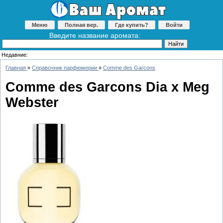
Меню
Полная вер.
Где купить?
Войти
Введите название аромата:
Недавние:
Главная
»
Справочник парфюмерии
»
Comme des Garcons
Comme des Garcons Dia x Meg
Webster