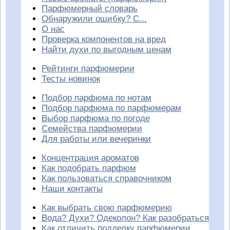
Парфюмерный словарь
Обнаружили ошибку? С...
О нас
Проверка компонентов на вред
Найти духи по выгодным ценам
Рейтинги парфюмерии
Тесты новинок
Подбор парфюма по нотам
Подбор парфюма по парфюмерам
Выбор парфюма по погоде
Семейства парфюмерии
Для работы или вечеринки
Концентрация ароматов
Как подобрать парфюм
Как пользоваться справочником
Наши контакты
Как выбрать свою парфюмерию
Вода? Духи? Одеколон? Как разобраться
Как отличить подделку парфюмерии