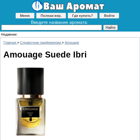
Меню
Полная вер.
Где купить?
Войти
Введите название аромата:
Недавние:
Главная
»
Справочник парфюмерии
»
Amouage
Amouage Suede Ibri