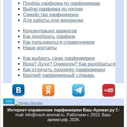
Подбор парфюма по парфюмерам
Выбор парфюма по погоде
Семейства парфюмерии
Для работы или вечеринки
Концентрация ароматов
Как подобрать парфюм
Как пользоваться справочником
Наши контакты
Как выбрать свою парфюмерию
Вода? Духи? Одеколон? Как разобраться
Как отличить подделку парфюмерии
Краткий парфюмерный словарь
Интернет-справочник парфюмерии Ваш-Аромат.ру
E-
mail: info@vash-aromat.ru. Работаем с 2013. Ваш-
аромат.рф, 2026.