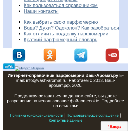
Как пользоваться справочником
Наши контакты
Как выбрать свою парфюмерию
Вода? Духи? Одеколон? Как разобраться
Как отличить подделку парфюмерии
Краткий парфюмерный словарь
Интернет-справочник парфюмерии Ваш-Аромат.ру
E-
mail: info@vash-aromat.ru. Работаем с 2013. Ваш-
аромат.рф, 2026.
Продолжая оставаться на данном сайте, вы даете
разрешение на использование файлов cookie. Подробнее
по ссылкам:
|
|
Политика конфиденциальности
Пользовательское соглашение
Контактные данные
^Наверх