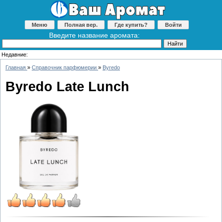
Меню
Полная вер.
Где купить?
Войти
Введите название аромата:
Недавние:
Главная
»
Справочник парфюмерии
»
Byredo
Byredo Late Lunch