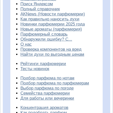
Поиск Яндексом
Полный справочник
AKNews (Новости парфюмерии)
Как правильно наносить духи
Новинки парфюмерии 2025 года
Новые ароматы (парфюмерия)
Парфюмерный словарь
Обнаружили ошибку? С...
О нас
Проверка компонентов на вред
Найти духи по выгодным ценам
Рейтинги парфюмерии
Тесты новинок
Подбор парфюма по нотам
Подбор парфюма по парфюмерам
Выбор парфюма по погоде
Семейства парфюмерии
Для работы или вечеринки
Концентрация ароматов
Как подобрать парфюм