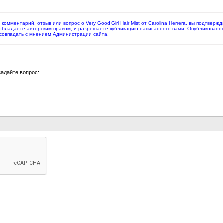
я комментарий, отзыв или вопрос о Very Good Girl Hair Mist от Carolina Herrera, вы подтве
 обладаете авторским правом, и разрешаете публикацию написанного вами. Опубликованн
совпадать с мнением Администрации сайта.
задайте вопрос: