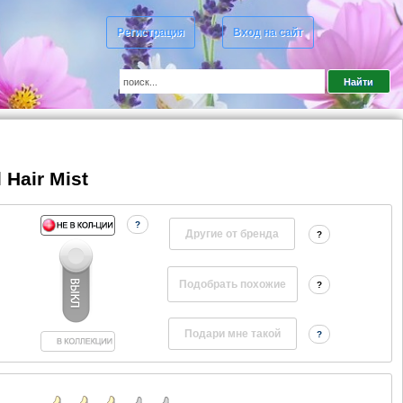
Регистрация
Вход на сайт
 Hair Mist
?
Другие от бренда
?
?
?