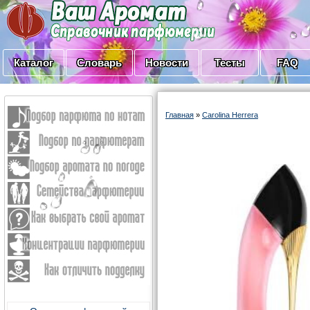
Каталог
Словарь
Новости
Тесты
FAQ
Главная
»
Carolina Herrera