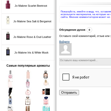
Jo Malone Scarlet Beetroot
Пожалуйста, имейте в виду, что, оставля
используете материалов, на которые не
сайта. Мнение комментаторов может не 
Jo Malone Sea Salt & Bergamot
Обсуждение духов
:
0
Оставьте свой комментарий, отзыв или 
Jo Malone Rose & Oud Leather
Войдите
Jo Malone Iris & White Musk
Самые популярные ароматы
Отправить