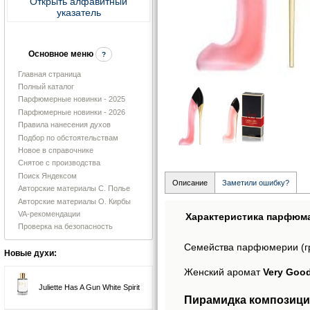
Открыть алфавитный
указатель
Основное меню
?
Главная страница
Полный каталог
Парфюмерные новинки - 2025
Парфюмерные новинки - 2026
Правила нанесения духов
Подбор по обстоятельствам
Новое в справочнике
Снятое с производства
Поиск Яндексом
Описание
Заметили ошибку?
Авторские материалы С. Полье
Авторские материалы О. Кирбы
VA-рекомендации
Характеристика парфюм
Проверка на безопасность
Семейства парфюмерии (г
Новые духи:
Женский аромат
Very Good 
Juliette Has A Gun White Spirit
Пирамидка композиции 