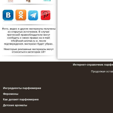
Фото, видео и другие материалы получены
из открытых источников. В случае
претензий правообладатели могут
сообщить о своих правах на e-mail:
info@vash-aromat.ru и, после
подтверждения, материал будет убран.
Некоторые рекламные материалы могут
относиться к категории 18+
Интернет-справочник парф
Продолжая остав
Ингредиенты парфюмерии
Феромоны
Как делают парфюмерию
Детские ароматы