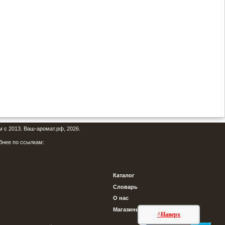
м с 2013. Ваш-аромат.рф, 2026.
бнее по ссылкам:
Каталог
Словарь
О нас
Магазины
^Наверх