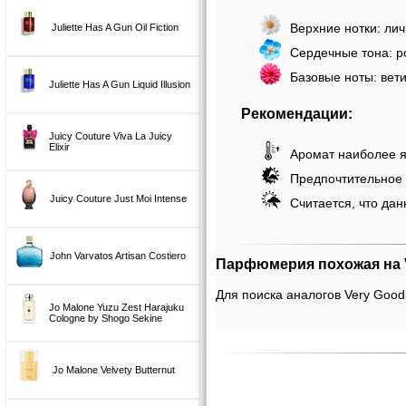
Верхние нотки: лич
Juliette Has A Gun Oil Fiction
Сердечные тона: р
Базовые ноты: вети
Juliette Has A Gun Liquid Illusion
Рекомендации:
Juicy Couture Viva La Juicy
Elixir
Аромат наиболее я
Предпочтительное 
Juicy Couture Just Moi Intense
Считается, что дан
John Varvatos Artisan Costiero
Парфюмерия похожая на Ver
Для поиска аналогов Very Good G
Jo Malone Yuzu Zest Harajuku
Cologne by Shogo Sekine
Jo Malone Velvety Butternut