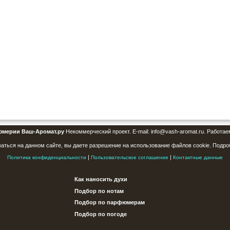
юмерии Ваш-Аромат.ру
Некоммерческий проект. E-mail: info@vash-aromat.ru. Работае
аться на данном сайте, вы даете разрешение на использование файлов cookie. Подро
|
|
Политика конфиденциальности
Пользовательское соглашение
Контактные данные
Как наносить духи
Подбор по нотам
Подбор по парфюмерам
Подбор по погоде