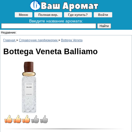
Меню
Полная вер.
Где купить?
Войти
Введите название аромата:
Недавние:
Главная
»
Справочник парфюмерии
»
Bottega Veneta
Bottega Veneta Balliamo