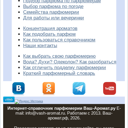
Подбор парфюма по парфюмерам
Выбор парфюма по погоде
Семейства парфюмерии
Для работы или вечеринки
Концентрация ароматов
Как подобрать парфюм
Как пользоваться справочником
Наши контакты
Как выбрать свою парфюмерию
Вода? Духи? Одеколон? Как разобраться
Как отличить подделку парфюмерии
Краткий парфюмерный словарь
Интернет-справочник парфюмерии Ваш-Аромат.ру
E-
mail: info@vash-aromat.ru. Работаем с 2013. Ваш-
аромат.рф, 2026.