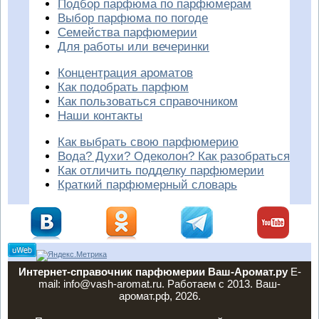
Подбор парфюма по парфюмерам
Выбор парфюма по погоде
Семейства парфюмерии
Для работы или вечеринки
Концентрация ароматов
Как подобрать парфюм
Как пользоваться справочником
Наши контакты
Как выбрать свою парфюмерию
Вода? Духи? Одеколон? Как разобраться
Как отличить подделку парфюмерии
Краткий парфюмерный словарь
Интернет-справочник парфюмерии Ваш-Аромат.ру
E-
mail: info@vash-aromat.ru. Работаем с 2013. Ваш-
аромат.рф, 2026.