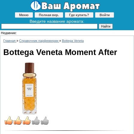
Меню
Полная вер.
Где купить?
Войти
Введите название аромата:
Недавние:
Главная
»
Справочник парфюмерии
»
Bottega Veneta
Bottega Veneta Moment After