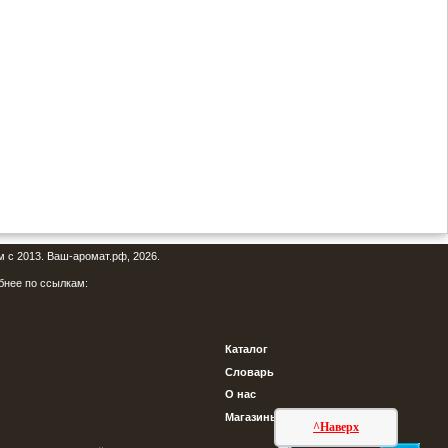
м с 2013. Ваш-аромат.рф, 2026.
бнее по ссылкам:
Каталог
Словарь
О нас
Магазины
^Наверх