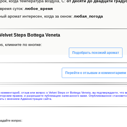
рок, когда температура воздуха, С:
от десяти до двадцати граду
время суток:
любое_время
ный аромат интересен, когда за окном:
любая_погода
lvet Steps Bottega Veneta
s, кликните по кнопке:
Подобрать похожий аромат
Перейти к отзывам и комментариям
я комментарий, отзыв или вопрос о Velvet Steps от Bottega Veneta, вы подтверждаете, чт
вторским правом, и разрешаете публикацию написанного вами. Опубликованное становитс
ать с мнением Администрации сайта.
задайте вопрос: