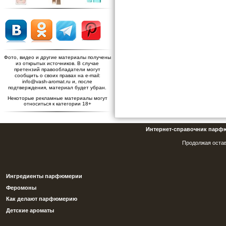
Фото, видео и другие материалы получены
из открытых источников. В случае
претензий правообладатели могут
сообщить о своих правах на e-mail:
info@vash-aromat.ru и, после
подтверждения, материал будет убран.
Некоторые рекламные материалы могут
относиться к категории 18+
Интернет-справочник парф
Продолжая остав
Ингредиенты парфюмерии
Феромоны
Как делают парфюмерию
Детские ароматы