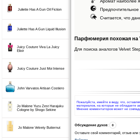
Аромат наиболее я
Предпочтительное 
Juliette Has A Gun Oil Fiction
Считается, что дан
Juliette Has A Gun Liquid Illusion
Парфюмерия похожая на Ve
Juicy Couture Viva La Juicy
Для поиска аналогов Velvet Step
Elixir
Juicy Couture Just Moi Intense
John Varvatos Artisan Costiero
Пожалуйста, имейте в виду, что, оставля
материалов, на которые не обладаете а
Jo Malone Yuzu Zest Harajuku
Мнение комментаторов может не совпад
Cologne by Shogo Sekine
Обсуждение духов
:
0
Jo Malone Velvety Butternut
Оставьте свой комментарий, отзыв или 
Войдите