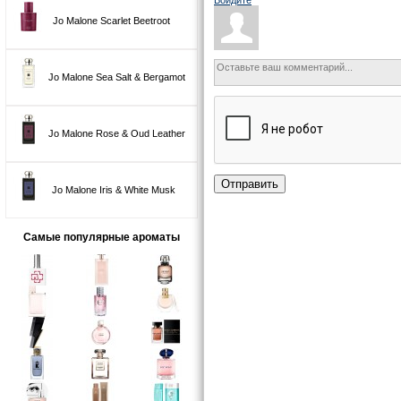
Jo Malone Scarlet Beetroot
Jo Malone Sea Salt & Bergamot
Jo Malone Rose & Oud Leather
Отправить
Jo Malone Iris & White Musk
Самые популярные ароматы