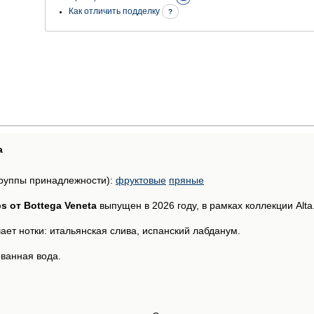
Как отличить подделку
?
а
руппы принадлежности):
фруктовые
пряные
ps от Bottega Veneta
выпущен в 2026 году, в рамках коллекции Alta
ет нотки: итальянская слива, испанский лабданум.
ванная вода.