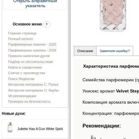
Открыть алфавитный
указатель
Основное меню
?
Главная страница
Полный каталог
Парфюмерные новинки - 2025
Парфюмерные новинки - 2026
Описание
Заметили ошибку?
Правила нанесения духов
Подбор по обстоятельствам
Характеристика парфюм
Новое в справочнике
Снятое с производства
Поиск Яндексом
Семейства парфюмерии (г
Авторские материалы С. Полье
Авторские материалы О. Кирбы
Унисекс аромат
Velvet Ste
VA-рекомендации
Композиция аромата включа
Проверка на безопасность
Концентрация: парфюмиро
Новые духи:
Рекомендации:
Juliette Has A Gun White Spirit