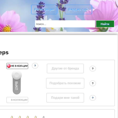
Регистрация
Вход на сайт
teps
?
Другие от бренда
?
?
?