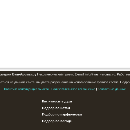
юмерии Ваш-Аромат.ру
Некоммерческий проект. E-mail: info@vash-aromat.ru. Работае
аться на данном сайте, вы даете разрешение на использование файлов cookie. Подро
|
|
Политика конфиденциальности
Пользовательское соглашение
Контактные данные
Как наносить духи
Подбор по нотам
Подбор по парфюмерам
Подбор по погоде