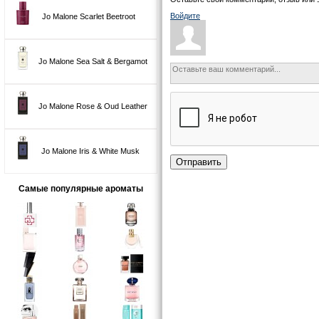
Войдите
Jo Malone Scarlet Beetroot
Jo Malone Sea Salt & Bergamot
Jo Malone Rose & Oud Leather
Jo Malone Iris & White Musk
Отправить
Самые популярные ароматы