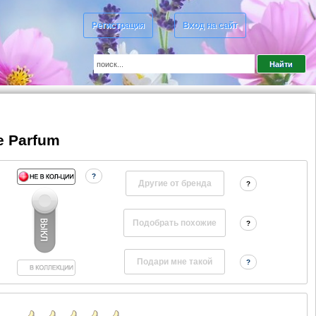
Регистрация
Вход на сайт
de Parfum
?
Другие от бренда
?
?
?