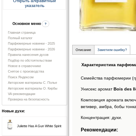
Открыть алфавитный
указатель
Основное меню
?
Главная страница
Полный каталог
Парфюмерные новинки - 2025
Парфюмерные новинки - 2026
Описание
Заметили ошибку?
Правила нанесения духов
Подбор по обстоятельствам
Характеристика парфюм
Новое в справочнике
Снятое с производства
Поиск Яндексом
Семейства парфюмерии (г
Авторские материалы С. Полье
Авторские материалы О. Кирбы
Унисекс аромат
Bois des I
VA-рекомендации
Композиция аромата включае
Проверка на безопасность
ветивер, амбра, бобы тонка
Новые духи:
Концентрация: духи.
Juliette Has A Gun White Spirit
Рекомендации: