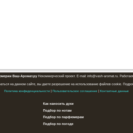
юмерии Ваш-Аромат.ру
Некоммерческий проект. E-mail: info@vash-aromat.ru. Работае
аться на данном сайте, вы даете разрешение на использование файлов cookie. Подро
|
|
Политика конфиденциальности
Пользовательское соглашение
Контактные данные
Как наносить духи
Подбор по нотам
Подбор по парфюмерам
Подбор по погоде