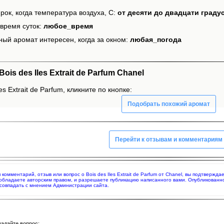
рок, когда температура воздуха, С:
от десяти до двадцати граду
время суток:
любое_время
ный аромат интересен, когда за окном:
любая_погода
s des Iles Extrait de Parfum Chanel
es Extrait de Parfum, кликните по кнопке:
Подобрать похожий аромат
Перейти к отзывам и комментариям
я комментарий, отзыв или вопрос о Bois des Iles Extrait de Parfum от Chanel, вы подтверж
 обладаете авторским правом, и разрешаете публикацию написанного вами. Опубликованн
совпадать с мнением Администрации сайта.
задайте вопрос: