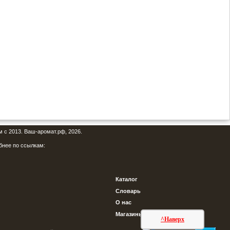
м с 2013. Ваш-аромат.рф, 2026.
бнее по ссылкам:
Каталог
Словарь
О нас
Магазины
^Наверх