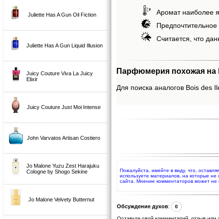
Аромат наиболее я
Juliette Has A Gun Oil Fiction
Предпочтительное 
Считается, что дан
Juliette Has A Gun Liquid Illusion
Парфюмерия похожая на Boi
Juicy Couture Viva La Juicy
Elixir
Для поиска аналогов Bois des Il
Juicy Couture Just Moi Intense
John Varvatos Artisan Costiero
Jo Malone Yuzu Zest Harajuku
Пожалуйста, имейте в виду, что, оставля
Cologne by Shogo Sekine
используете материалов, на которые не
сайта. Мнение комментаторов может не 
Jo Malone Velvety Butternut
Обсуждение духов
:
0
Оставьте свой комментарий, отзыв или 