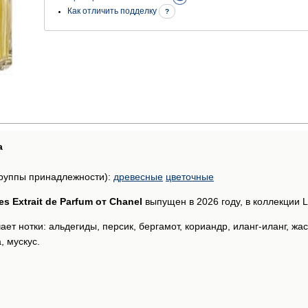
Как отличить подделку
?
а
руппы принадлежности):
древесные
цветочные
les Extrait de Parfum от Chanel
выпущен в 2026 году, в коллекции Le
т нотки: альдегиды, персик, бергамот, кориандр, иланг-иланг, жасм
, мускус.