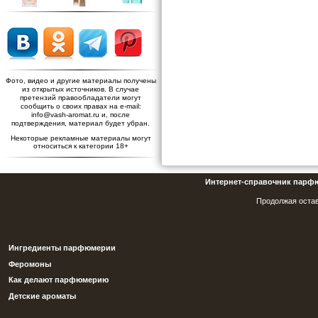
Фото, видео и другие материалы получены
из открытых источников. В случае
претензий правообладатели могут
сообщить о своих правах на e-mail:
info@vash-aromat.ru и, после
подтверждения, материал будет убран.
Некоторые рекламные материалы могут
относиться к категории 18+
Интернет-справочник парф
Продолжая остав
Ингредиенты парфюмерии
Феромоны
Как делают парфюмерию
Детские ароматы