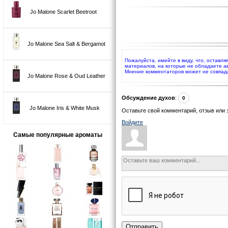
Jo Malone Scarlet Beetroot
Jo Malone Sea Salt & Bergamot
Пожалуйста, имейте в виду, что, оставля
материалов, на которые не обладаете а
Мнение комментаторов может не совпад
Jo Malone Rose & Oud Leather
Обсуждение духов
:
0
Jo Malone Iris & White Musk
Оставьте свой комментарий, отзыв или 
Войдите
Самые популярные ароматы
Отправить