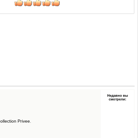
Недавно вы
смотрели:
lection Privee.