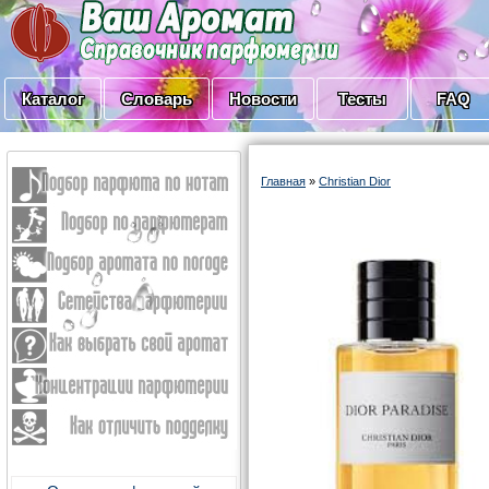
Каталог
Словарь
Новости
Тесты
FAQ
Главная
»
Christian Dior