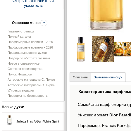
Открыть алфавитный
указатель
Основное меню
?
Главная страница
Полный каталог
Парфюмерные новинки - 2025
Парфюмерные новинки - 2026
Правила нанесения духов
Подбор по обстоятельствам
Новое в справочнике
Снятое с производства
Поиск Яндексом
Описание
Заметили ошибку?
Авторские материалы С. Полье
Авторские материалы О. Кирбы
VA-рекомендации
Характеристика парфюм
Проверка на безопасность
Семейства парфюмерии (г
Новые духи:
Унисекс аромат
Dior Parad
Juliette Has A Gun White Spirit
Парфюмер: Francis Kurkdji