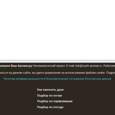
юмерии Ваш-Аромат.ру
Некоммерческий проект. E-mail: info@vash-aromat.ru. Работае
аться на данном сайте, вы даете разрешение на использование файлов cookie. Подро
|
|
Политика конфиденциальности
Пользовательское соглашение
Контактные данные
Как наносить духи
Подбор по нотам
Подбор по парфюмерам
Подбор по погоде