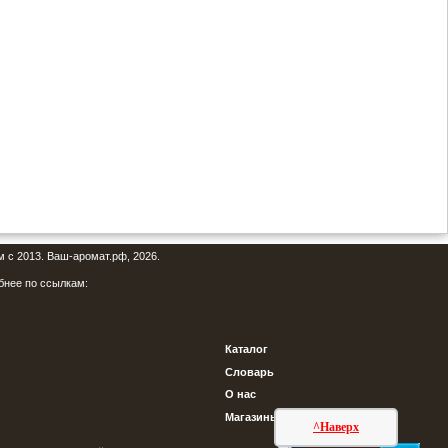
м с 2013. Ваш-аромат.рф, 2026.
бнее по ссылкам:
Каталог
Словарь
О нас
Магазины
^Наверх