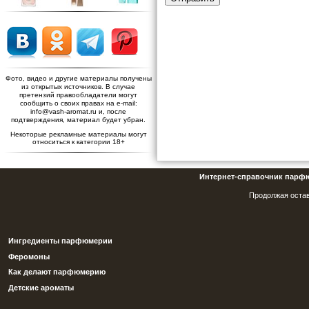
Фото, видео и другие материалы получены
из открытых источников. В случае
претензий правообладатели могут
сообщить о своих правах на e-mail:
info@vash-aromat.ru и, после
подтверждения, материал будет убран.
Некоторые рекламные материалы могут
относиться к категории 18+
Интернет-справочник парф
Продолжая остав
Ингредиенты парфюмерии
Феромоны
Как делают парфюмерию
Детские ароматы