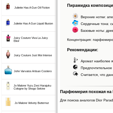
Пирамидка композиции
Juliette Has A Gun Oil Fiction
Верхние нотки: ап
Сердечные тона: с
Juliette Has A Gun Liquid Illusion
Базовые ноты: дре
Juicy Couture Viva La Juicy
Концентрация: парфюмиро
Elixir
Рекомендации:
Juicy Couture Just Moi Intense
Аромат наиболее я
Предпочтительное 
John Varvatos Artisan Costiero
Считается, что дан
Jo Malone Yuzu Zest Harajuku
Cologne by Shogo Sekine
Парфюмерия похожая на Dio
Для поиска аналогов Dior Parad
Jo Malone Velvety Butternut