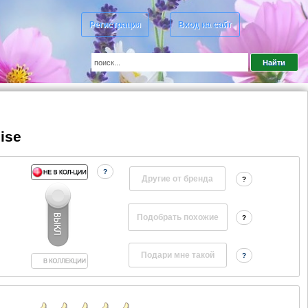
Регистрация
Вход на сайт
dise
?
Другие от бренда
?
?
?