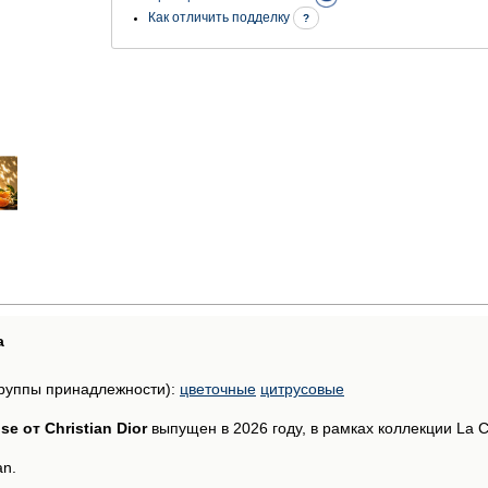
Как отличить подделку
?
а
руппы принадлежности):
цветочные
цитрусовые
ise от Christian Dior
выпущен в 2026 году, в рамках коллекции La Col
an.