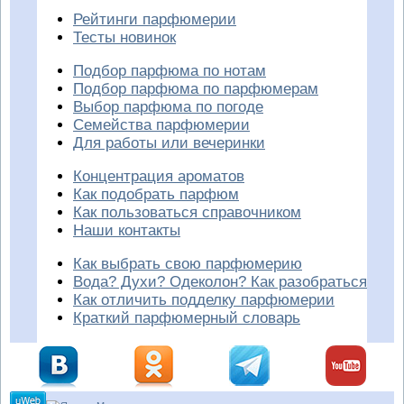
Рейтинги парфюмерии
Тесты новинок
Подбор парфюма по нотам
Подбор парфюма по парфюмерам
Выбор парфюма по погоде
Семейства парфюмерии
Для работы или вечеринки
Концентрация ароматов
Как подобрать парфюм
Как пользоваться справочником
Наши контакты
Как выбрать свою парфюмерию
Вода? Духи? Одеколон? Как разобраться
Как отличить подделку парфюмерии
Краткий парфюмерный словарь