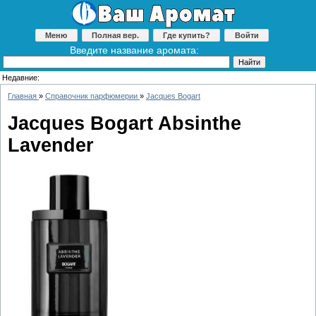
Меню
Полная вер.
Где купить?
Войти
Введите название аромата:
Недавние:
Главная
»
Справочник парфюмерии
»
Jacques Bogart
Jacques Bogart Absinthe
Lavender