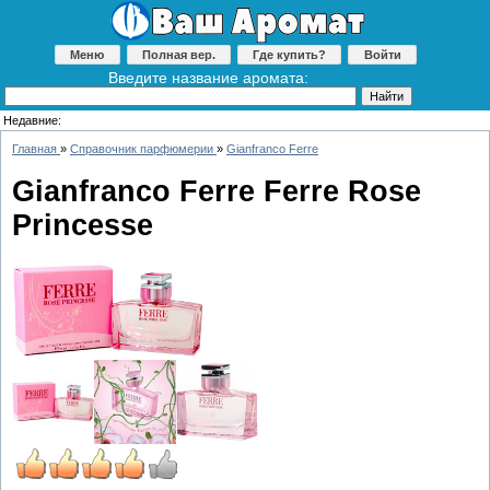
Меню
Полная вер.
Где купить?
Войти
Введите название аромата:
Недавние:
Главная
»
Справочник парфюмерии
»
Gianfranco Ferre
Gianfranco Ferre Ferre Rose
Princesse