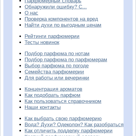
Парфюмерный словарь
Обнаружили ошибку? С...
О нас
Проверка компонентов на вред
Найти духи по выгодным ценам
Рейтинги парфюмерии
Тесты новинок
Подбор парфюма по нотам
Подбор парфюма по парфюмерам
Выбор парфюма по погоде
Семейства парфюмерии
Для работы или вечеринки
Концентрация ароматов
Как подобрать парфюм
Как пользоваться справочником
Наши контакты
Как выбрать свою парфюмерию
Вода? Духи? Одеколон? Как разобраться
Как отличить подделку парфюмерии