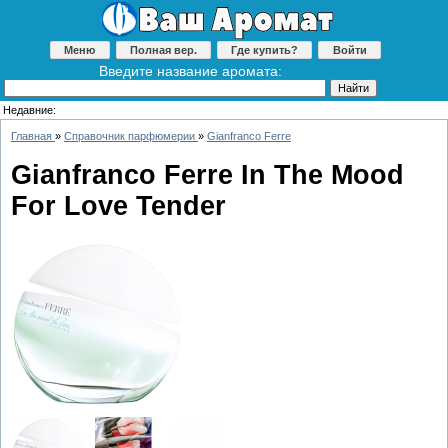
Меню
Полная вер.
Где купить?
Войти
Введите название аромата:
Недавние:
Главная
»
Справочник парфюмерии
»
Gianfranco Ferre
Gianfranco Ferre In The Mood
For Love Tender