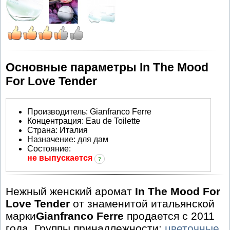
Основные параметры In The Mood
For Love Tender
Производитель
:
Gianfranco Ferre
Концентрация:
Eau de Toilette
Страна:
Италия
Назначение:
для дам
Состояние:
не выпускается
?
Нежный женский аромат
In The Mood For
Love Tender
от знаменитой итальянской
марки
Gianfranco Ferre
продается с 2011
года. Группы принадлежности:
цветочные
,