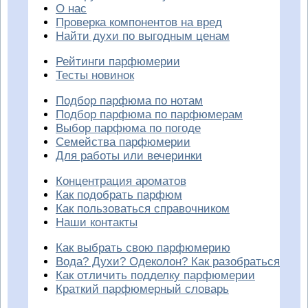
О нас
Проверка компонентов на вред
Найти духи по выгодным ценам
Рейтинги парфюмерии
Тесты новинок
Подбор парфюма по нотам
Подбор парфюма по парфюмерам
Выбор парфюма по погоде
Семейства парфюмерии
Для работы или вечеринки
Концентрация ароматов
Как подобрать парфюм
Как пользоваться справочником
Наши контакты
Как выбрать свою парфюмерию
Вода? Духи? Одеколон? Как разобраться
Как отличить подделку парфюмерии
Краткий парфюмерный словарь