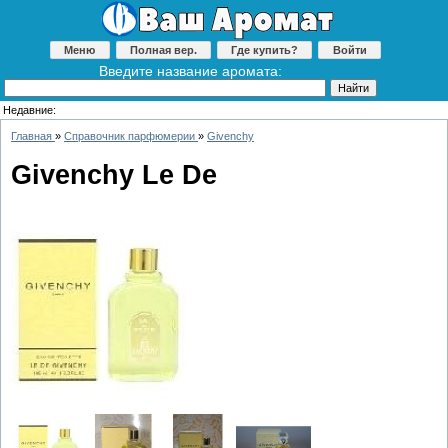
Меню
Полная вер.
Где купить?
Войти
Введите название аромата:
Недавние:
Главная
»
Справочник парфюмерии
»
Givenchy
Givenchy Le De