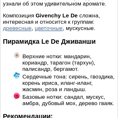
узнали об этом удивительном аромате.
Композиция
Givenchy Le De
сложна,
интересная и относится к группам:
древесные
,
цветочные
, мускусные.
Пирамидка Le De Дживанши
Верхние нотки: мандарин,
кориандр, тарагон (тархун),
палисандр, бергамот.
Сердечные тона: сирень, гвоздика,
корень ириса, иланг-иланг,
жасмин, роза и ландыш.
Базовые нотки: сандал, мускус,
амбра, дубовый мох, дерево гваяк.
Рекомендации: