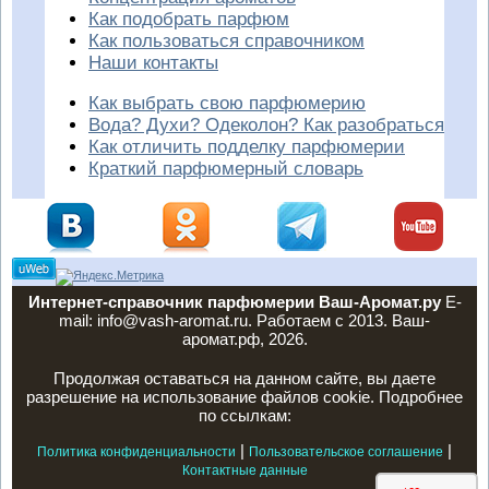
Как подобрать парфюм
Как пользоваться справочником
Наши контакты
Как выбрать свою парфюмерию
Вода? Духи? Одеколон? Как разобраться
Как отличить подделку парфюмерии
Краткий парфюмерный словарь
Интернет-справочник парфюмерии Ваш-Аромат.ру
E-
mail: info@vash-aromat.ru. Работаем с 2013. Ваш-
аромат.рф, 2026.
Продолжая оставаться на данном сайте, вы даете
разрешение на использование файлов cookie. Подробнее
по ссылкам:
|
|
Политика конфиденциальности
Пользовательское соглашение
Контактные данные