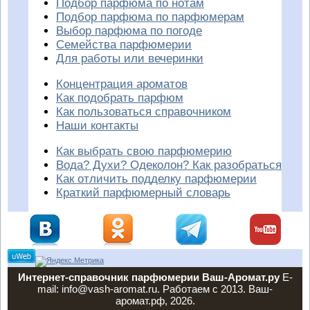
Подбор парфюма по нотам
Подбор парфюма по парфюмерам
Выбор парфюма по погоде
Семейства парфюмерии
Для работы или вечеринки
Концентрация ароматов
Как подобрать парфюм
Как пользоваться справочником
Наши контакты
Как выбрать свою парфюмерию
Вода? Духи? Одеколон? Как разобраться
Как отличить подделку парфюмерии
Краткий парфюмерный словарь
Интернет-справочник парфюмерии Ваш-Аромат.ру
E-
mail: info@vash-aromat.ru. Работаем с 2013. Ваш-
аромат.рф, 2026.