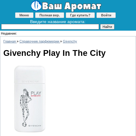
Меню
Полная вер.
Где купить?
Войти
Введите название аромата:
Недавние:
Главная
»
Справочник парфюмерии
»
Givenchy
Givenchy Play In The City