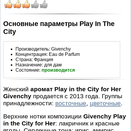
Основные параметры Play In The
City
Производитель
:
Givenchy
Концентрация:
Eau de Parfum
Страна:
Франция
Назначение:
для дам
Состояние:
производится
Женский
аромат Play in the City for Her
Givenchy
продается с 2013 года. Группы
принадлежности:
восточные
,
цветочные
.
Верхние нотки композиции
Givenchy Play
in the City for Her
: лакричник и красные
ягоды. Сердечные тона: ирис, амирис