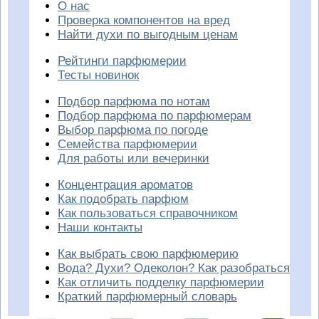
О нас
Проверка компонентов на вред
Найти духи по выгодным ценам
Рейтинги парфюмерии
Тесты новинок
Подбор парфюма по нотам
Подбор парфюма по парфюмерам
Выбор парфюма по погоде
Семейства парфюмерии
Для работы или вечеринки
Концентрация ароматов
Как подобрать парфюм
Как пользоваться справочником
Наши контакты
Как выбрать свою парфюмерию
Вода? Духи? Одеколон? Как разобраться
Как отличить подделку парфюмерии
Краткий парфюмерный словарь