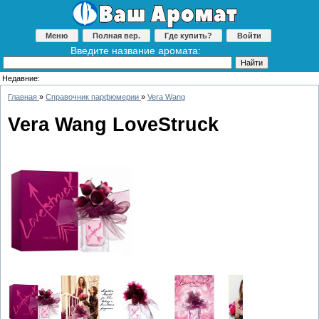
Меню
Полная вер.
Где купить?
Войти
Введите название аромата:
Недавние:
Главная
»
Справочник парфюмерии
»
Vera Wang
Vera Wang LoveStruck