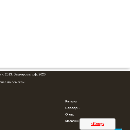
м с 2013. Ваш-аромат.рф, 2026.
бнее по ссылкам:
Каталог
Словарь
О нас
Магазины
^Наверх