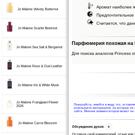
Аромат наиболее я
Jo Malone Velvety Butternut
Предпочтительное 
Считается, что дан
Jo Malone Scarlet Beetroot
Парфюмерия похожая на Pr
Jo Malone Sea Salt & Bergamot
Для поиска аналогов Princess of
Jo Malone Rose & Oud Leather
Jo Malone Iris & White Musk
Jo Malone Frangipani Flower
Пожалуйста, имейте в виду, что, оставля
2026
используете материалов, на которые не
сайта. Мнение комментаторов может не 
Jo Malone Carrot Blossom
Обсуждение духов
:
0
Оставьте свой комментарий, отзыв или 