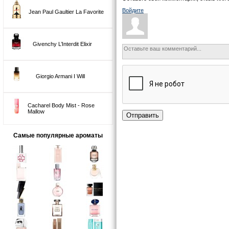
Войдите
Jean Paul Gaultier La Favorite
Givenchy L’Interdit Elixir
Giorgio Armani I Will
Cacharel Body Mist - Rose
Mallow
Отправить
Самые популярные ароматы