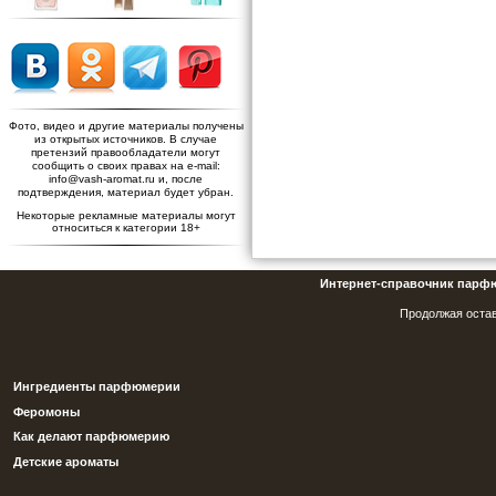
Фото, видео и другие материалы получены
из открытых источников. В случае
претензий правообладатели могут
сообщить о своих правах на e-mail:
info@vash-aromat.ru и, после
подтверждения, материал будет убран.
Некоторые рекламные материалы могут
относиться к категории 18+
Интернет-справочник парф
Продолжая остав
Ингредиенты парфюмерии
Феромоны
Как делают парфюмерию
Детские ароматы