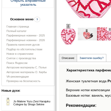
Открыть алфавитный
указатель
Основное меню
?
Главная страница
Полный каталог
Парфюмерные новинки - 2025
Парфюмерные новинки - 2026
Правила нанесения духов
Подбор по обстоятельствам
Новое в справочнике
Описание
Заметили ошибку?
Снятое с производства
Поиск Яндексом
Авторские материалы С. Полье
Характеристика парфюм
Авторские материалы О. Кирбы
VA-рекомендации
Женская туалетная вода
P
Проверка на безопасность
Верхние нотки композиции
Новые духи:
Базовые нотки: ваниль, мус
Jo Malone Yuzu Zest Harajuku
Cologne by Shogo Sekine
Рекомендации: