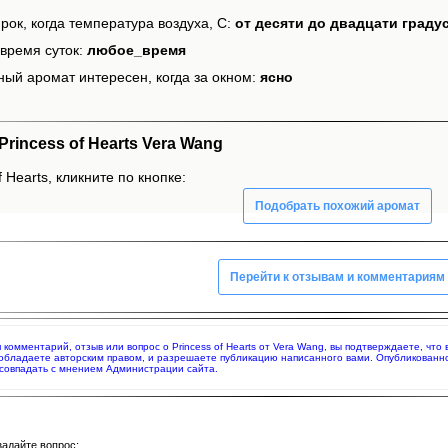
рок, когда температура воздуха, С:
от десяти до двадцати граду
время суток:
любое_время
ный аромат интересен, когда за окном:
ясно
incess of Hearts Vera Wang
 Hearts, кликните по кнопке:
Подобрать похожий аромат
Перейти к отзывам и комментариям
я комментарий, отзыв или вопрос о Princess of Hearts от Vera Wang, вы подтверждаете, ч
 обладаете авторским правом, и разрешаете публикацию написанного вами. Опубликованн
совпадать с мнением Администрации сайта.
задайте вопрос: