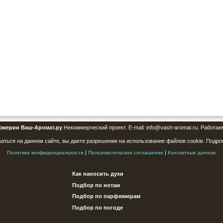
юмерии Ваш-Аромат.ру
Некоммерческий проект. E-mail: info@vash-aromat.ru. Работае
аться на данном сайте, вы даете разрешение на использование файлов cookie. Подро
|
|
Политика конфиденциальности
Пользовательское соглашение
Контактные данные
Как наносить духи
Подбор по нотам
Подбор по парфюмерам
Подбор по погоде