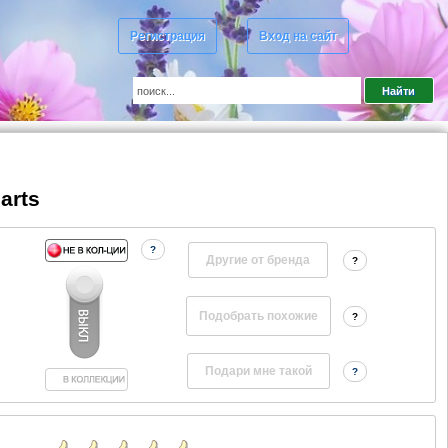
Регистрация
Вход на сайт
arts
?
Другие от бренда
?
?
?