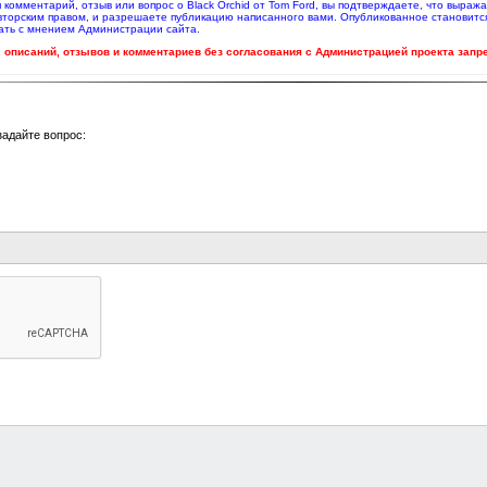
я комментарий, отзыв или вопрос о Black Orchid от Tom Ford, вы подтверждаете, что выра
вторским правом, и разрешаете публикацию написанного вами. Опубликованное становитс
ать с мнением Администрации сайта.
ч. описаний, отзывов и комментариев без согласования с Администрацией проекта запр
задайте вопрос: