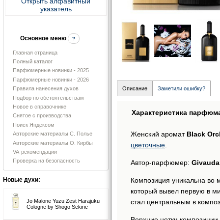
Открыть алфавитный
указатель
Основное меню
?
Главная страница
Полный каталог
Парфюмерные новинки - 2025
Парфюмерные новинки - 2026
Правила нанесения духов
Описание
Заметили ошибку?
Подбор по обстоятельствам
Новое в справочнике
Характеристика парфюм
Снятое с производства
Поиск Яндексом
Женский аромат
Black Orc
Авторские материалы С. Полье
Авторские материалы О. Кирбы
цветочные
.
VA-рекомендации
Проверка на безопасность
Автор-парфюмер:
Givauda
Композиция уникальна во м
Новые духи:
который вывел первую в м
стал центральным в компо
Jo Malone Yuzu Zest Harajuku
Cologne by Shogo Sekine
Верхние нотки композиции 