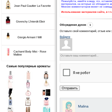
Пожалуйста, имейте в виду, что, оставля
материалов, на которые не обладаете а
Jean Paul Gaultier La Favorite
Мнение комментаторов может не совпад
Использование материалов сайта, в т.
Givenchy L’Interdit Elixir
Обсуждение духов
:
1
Оставьте свой комментарий, отзыв или 
Войдите
Giorgio Armani I Will
Cacharel Body Mist - Rose
Mallow
Самые популярные ароматы
Отправить
Malina