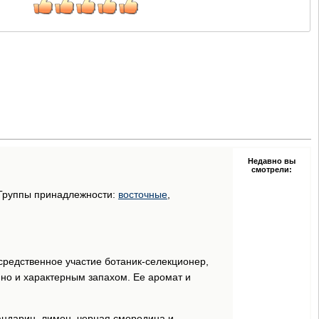
Недавно вы
смотрели:
 Группы принадлежности:
восточные
,
средственное участие ботаник-селекционер,
но и характерным запахом. Ее аромат и
мандарин, лимон, черная смородина и