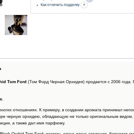
Как отличить подделку
?
а
hid Tom Ford
(Том Форд Черная Орхидея) продается с 2006 года.
n
.
ногих отношениях. К примеру, в создании аромата принимал непо
ире черную орхидею, обладающую не только оригинальным видом, 
зиции, а также дал имя парфюму.
Black Orchid Tom Ford: жасмин, иланг-иланг, гардения, бергамот, 