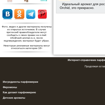
Идеальный аромат для роск
Orchid, это прекрасно.
Фото, видео и другие материалы получены
из открытых источников. В случае
претензий правообладатели могут
сообщить о своих правах на e-mail:
info@vash-aromat.ru и, после
подтверждения, материал будет убран.
Некоторые рекламные материалы могут
относиться к категории 18+
Интернет-справочник парф
Продолжая остав
Ингредиенты парфюмерии
Феромоны
Как делают парфюмерию
Детские ароматы