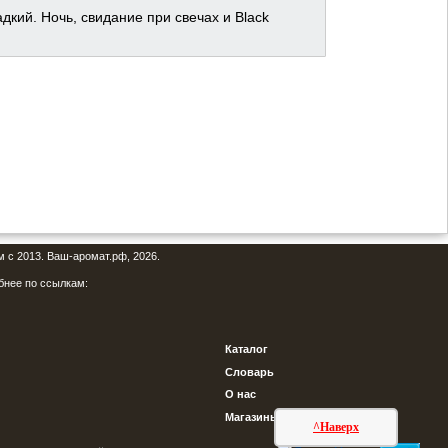
кий. Ночь, свидание при свечах и Black
м с 2013. Ваш-аромат.рф, 2026.
бнее по ссылкам:
Каталог
Словарь
О нас
Магазины
^Наверх