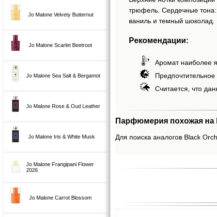
трюфель. Сердечные тона
Jo Malone Velvety Butternut
ваниль и темный шоколад.
Рекомендации:
Jo Malone Scarlet Beetroot
Аромат наиболее я
Предпочтительное 
Jo Malone Sea Salt & Bergamot
Считается, что дан
Jo Malone Rose & Oud Leather
Парфюмерия похожая на B
Для поиска аналогов Black Orch
Jo Malone Iris & White Musk
Jo Malone Frangipani Flower
2026
Jo Malone Carrot Blossom