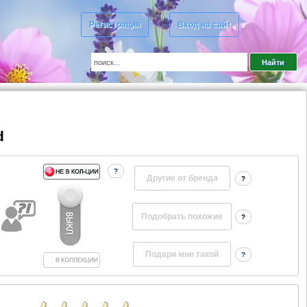
Регистрация
Вход на сайт
d
?
Другие от бренда
?
?
?