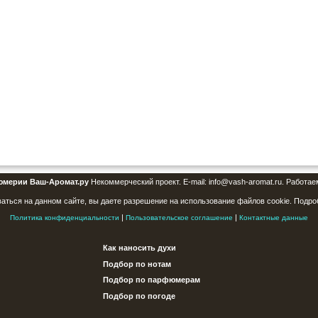
юмерии Ваш-Аромат.ру
Некоммерческий проект. E-mail: info@vash-aromat.ru. Работае
аться на данном сайте, вы даете разрешение на использование файлов cookie. Подро
|
|
Политика конфиденциальности
Пользовательское соглашение
Контактные данные
Как наносить духи
Подбор по нотам
Подбор по парфюмерам
Подбор по погоде