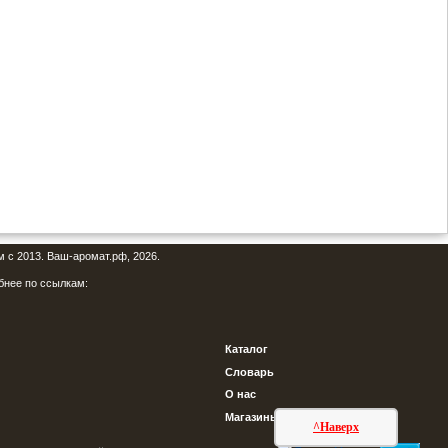
м с 2013. Ваш-аромат.рф, 2026.
бнее по ссылкам:
Каталог
Словарь
О нас
Магазины
^Наверх