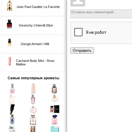
Jean Paul Gaultier La Favorite
Givenchy L’Interdit Elixir
Giorgio Armani I Will
Отправить
Cacharel Body Mist - Rose
Mallow
Самые популярные ароматы