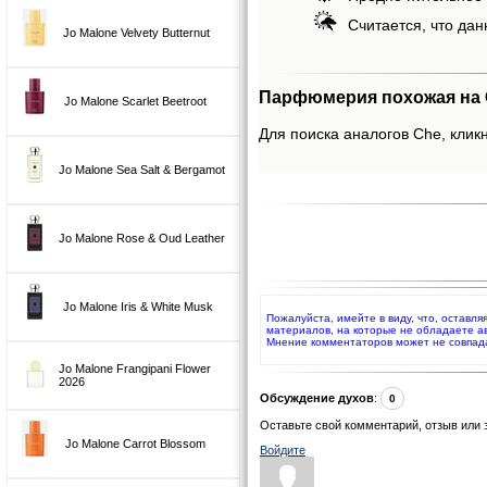
Считается, что дан
Jo Malone Velvety Butternut
Парфюмерия похожая на 
Jo Malone Scarlet Beetroot
Для поиска аналогов Che, кликн
Jo Malone Sea Salt & Bergamot
Jo Malone Rose & Oud Leather
Jo Malone Iris & White Musk
Пожалуйста, имейте в виду, что, оставл
материалов, на которые не обладаете а
Мнение комментаторов может не совпад
Jo Malone Frangipani Flower
2026
Обсуждение духов
:
0
Оставьте свой комментарий, отзыв или 
Jo Malone Carrot Blossom
Войдите