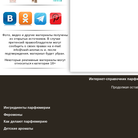
Фото, видео и другие материалы получены
из открытых источников. В случае
претензий правообладатели могут
сообщить о своих правах на e-mail:
info@vash-aromat.ru и, после
подтверждения, материал будет убран.
Некоторые рекламные материалы могут
относиться к категории 18+
Интернет-справочник парф
Продолжая остав
Ингредиенты парфюмерии
Феромоны
Как делают парфюмерию
Детские ароматы