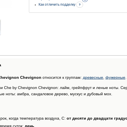
Как отличить подделку
?
а
Chevignon Chevignon
относится к группам:
древесные
,
фужерные
.
 Che by Chevignon Chevignon: лайм, грейпфрут и леные ноты. Сер
ые ноты: амбра, сандаловое дерево, мускус и дубовый мох.
рок, когда температура воздуха, С:
от десяти до двадцати граду
время суток:
день