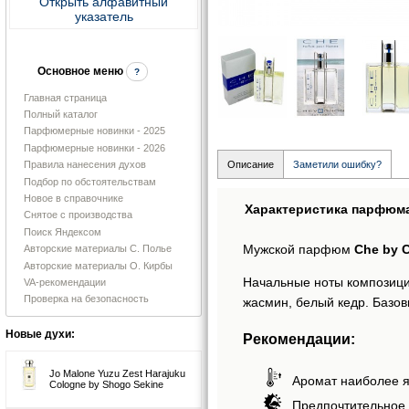
Открыть алфавитный
указатель
Основное меню
?
Главная страница
Полный каталог
Парфюмерные новинки - 2025
Парфюмерные новинки - 2026
Правила нанесения духов
Описание
Заметили ошибку?
Подбор по обстоятельствам
Новое в справочнике
Характеристика парфюм
Снятое с производства
Поиск Яндексом
Мужской парфюм
Che by 
Авторские материалы С. Полье
Авторские материалы О. Кирбы
Начальные ноты композиции
VA-рекомендации
Проверка на безопасность
жасмин, белый кедр. Базов
Новые духи:
Рекомендации:
Jo Malone Yuzu Zest Harajuku
Аромат наиболее я
Cologne by Shogo Sekine
Предпочтительное 