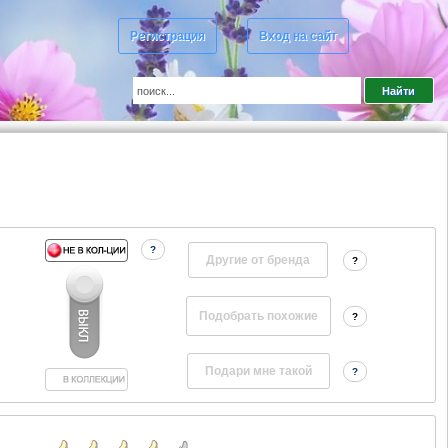
Регистрация
Вход на сайт
?
Другие от бренда
?
?
?