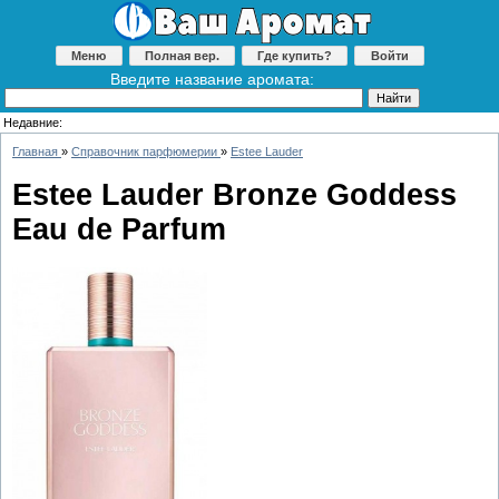
Меню
Полная вер.
Где купить?
Войти
Введите название аромата:
Недавние:
Главная
»
Справочник парфюмерии
»
Estee Lauder
Estee Lauder Bronze Goddess
Eau de Parfum