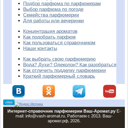
Подбор парфюма по парфюмерам
Выбор парфюма по погоде
Семейства парфюмерии
Для работы или вечеринки
Концентрация ароматов
Как подобрать парфюм
Как пользоваться справочником
Наши контакты
Как выбрать свою парфюмерию
Вода? Духи? Одеколон? Как разобраться
Как отличить подделку парфюмерии
Краткий парфюмерный словарь
Интернет-справочник парфюмерии Ваш-Аромат.ру
E-
mail: info@vash-aromat.ru. Работаем с 2013. Ваш-
аромат.рф, 2026.