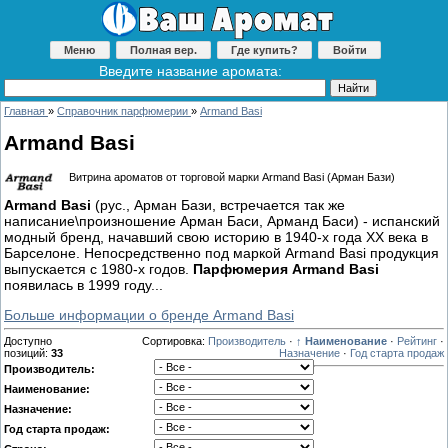
Меню
Полная вер.
Где купить?
Войти
Введите название аромата:
Главная
»
Справочник парфюмерии
»
Armand Basi
Armand Basi
Витрина ароматов от торговой марки Armand Basi (Арман Бази)
Armand Basi
(рус., Арман Бази, встречается так же
написание\произношение Арман Баси, Арманд Баси) - испанский
модный бренд, начавший свою историю в 1940-х года ХХ века в
Барселоне. Непосредственно под маркой Armand Basi продукция
выпускается с 1980-х годов.
Парфюмерия Armand Basi
появилась в 1999 году...
Больше информации о бренде Armand Basi
Доступно
Сортировка:
Производитель
·
↑ Наименование
·
Рейтинг
·
позиций
:
33
Назначение
·
Год старта продаж
Производитель:
Наименование:
Назначение:
Год старта продаж: