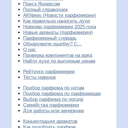
Поиск Яндексом
Полный справочник
AKNews (Новости парфюмерии)
Как правильно наносить духи
Новинки парфюмерии 2025 года
Новые ароматы (парфюмерия)
Парфюмерный словарь
Обнаружили ошибку? С...
О нас
Проверка компонентов на вред
Найти духи по выгодным ценам
Рейтинги парфюмерии
Тесты новинок
Подбор парфюма по нотам
Подбор парфюма по парфюмерам
Выбор парфюма по погоде
Семейства парфюмерии
Для работы или вечеринки
Концентрация ароматов
Как подобрать парфюм