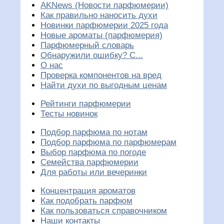
AKNews (Новости парфюмерии)
Как правильно наносить духи
Новинки парфюмерии 2025 года
Новые ароматы (парфюмерия)
Парфюмерный словарь
Обнаружили ошибку? С...
О нас
Проверка компонентов на вред
Найти духи по выгодным ценам
Рейтинги парфюмерии
Тесты новинок
Подбор парфюма по нотам
Подбор парфюма по парфюмерам
Выбор парфюма по погоде
Семейства парфюмерии
Для работы или вечеринки
Концентрация ароматов
Как подобрать парфюм
Как пользоваться справочником
Наши контакты