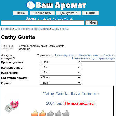
Меню
Полная вер.
Где купить?
Войти
Введите название аромата:
Главная
»
Справочник парфюмерии
»
Cathy Guetta
Cathy Guetta
Витрина парфюмерии Cathy Guetta
(Франция)
Доступно
Сортировка:
Производитель
·
↑ Наименование
·
Рейтинг
·
позиций
:
3
Назначение
·
Год старта продаж
Производитель:
Наименование:
Назначение:
Год старта продаж:
Страна:
Cathy Guetta: Ibiza Femme
♀
2004 год.
Не производится