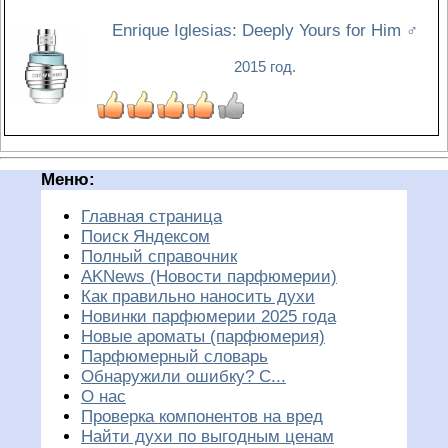
Enrique Iglesias: Deeply Yours for Him
♂
2015 год.
Меню:
Главная страница
Поиск Яндексом
Полный справочник
AKNews (Новости парфюмерии)
Как правильно наносить духи
Новинки парфюмерии 2025 года
Новые ароматы (парфюмерия)
Парфюмерный словарь
Обнаружили ошибку? С...
О нас
Проверка компонентов на вред
Найти духи по выгодным ценам