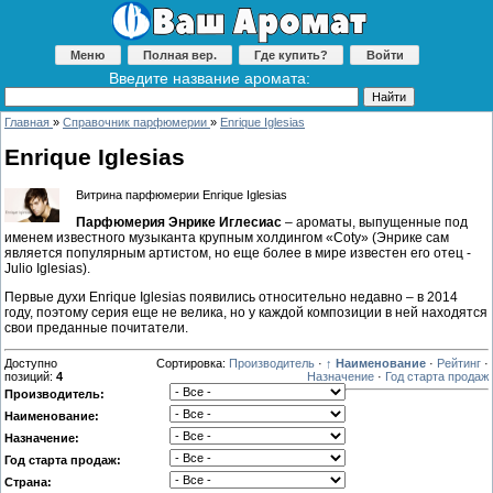
Меню
Полная вер.
Где купить?
Войти
Введите название аромата:
Главная
»
Справочник парфюмерии
»
Enrique Iglesias
Enrique Iglesias
Витрина парфюмерии Enrique Iglesias
Парфюмерия Энрике Иглесиас
– ароматы, выпущенные под
именем известного музыканта крупным холдингом «Coty» (Энрике сам
является популярным артистом, но еще более в мире известен его отец -
Julio Iglesias).
Первые духи Enrique Iglesias появились относительно недавно – в 2014
году, поэтому серия еще не велика, но у каждой композиции в ней находятся
свои преданные почитатели.
Доступно
Сортировка:
Производитель
·
↑ Наименование
·
Рейтинг
·
позиций
:
4
Назначение
·
Год старта продаж
Производитель:
Наименование:
Назначение:
Год старта продаж:
Страна: