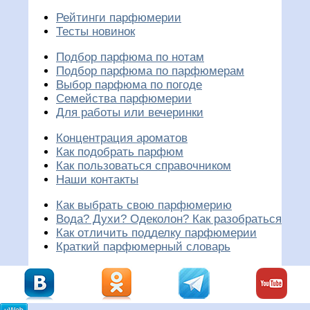
Рейтинги парфюмерии
Тесты новинок
Подбор парфюма по нотам
Подбор парфюма по парфюмерам
Выбор парфюма по погоде
Семейства парфюмерии
Для работы или вечеринки
Концентрация ароматов
Как подобрать парфюм
Как пользоваться справочником
Наши контакты
Как выбрать свою парфюмерию
Вода? Духи? Одеколон? Как разобраться
Как отличить подделку парфюмерии
Краткий парфюмерный словарь