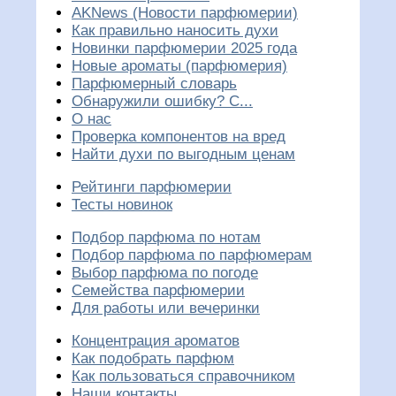
AKNews (Новости парфюмерии)
Как правильно наносить духи
Новинки парфюмерии 2025 года
Новые ароматы (парфюмерия)
Парфюмерный словарь
Обнаружили ошибку? С...
О нас
Проверка компонентов на вред
Найти духи по выгодным ценам
Рейтинги парфюмерии
Тесты новинок
Подбор парфюма по нотам
Подбор парфюма по парфюмерам
Выбор парфюма по погоде
Семейства парфюмерии
Для работы или вечеринки
Концентрация ароматов
Как подобрать парфюм
Как пользоваться справочником
Наши контакты