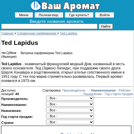
Меню
Полная вер.
Где купить?
Войти
Введите название аромата:
Главная
»
Справочник парфюмерии
»
Ted Lapidus
Ted Lapidus
Витрина парфюмерии Ted Lapidus
(Франция)
Ted Lapidus
- знаменитый французский модный Дом, названный в честь
своего основателя. Тед (Эдмон) Лапидус, при поддержке своего друга
Шарля Азнавура и родственников, открыл ателье собственного имени в
1951 году. С тех пор марка стремительно развивалась. Первый аромат
появился в 1975-ом.
Доступно
Сортировка:
Производитель
·
↑ Наименование
·
Рейтинг
·
позиций
:
44
Назначение
·
Год старта продаж
Производитель:
Наименование:
Назначение:
Год старта продаж:
Страна: