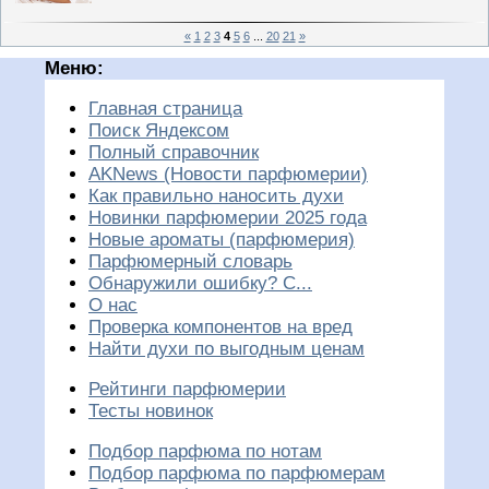
«
1
2
3
4
5
6
...
20
21
»
Меню:
Главная страница
Поиск Яндексом
Полный справочник
AKNews (Новости парфюмерии)
Как правильно наносить духи
Новинки парфюмерии 2025 года
Новые ароматы (парфюмерия)
Парфюмерный словарь
Обнаружили ошибку? С...
О нас
Проверка компонентов на вред
Найти духи по выгодным ценам
Рейтинги парфюмерии
Тесты новинок
Подбор парфюма по нотам
Подбор парфюма по парфюмерам