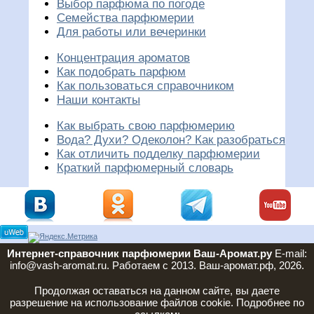
Выбор парфюма по погоде
Семейства парфюмерии
Для работы или вечеринки
Концентрация ароматов
Как подобрать парфюм
Как пользоваться справочником
Наши контакты
Как выбрать свою парфюмерию
Вода? Духи? Одеколон? Как разобраться
Как отличить подделку парфюмерии
Краткий парфюмерный словарь
Интернет-справочник парфюмерии Ваш-Аромат.ру
E-mail:
info@vash-aromat.ru. Работаем с 2013. Ваш-аромат.рф, 2026.
Продолжая оставаться на данном сайте, вы даете
разрешение на использование файлов cookie. Подробнее по