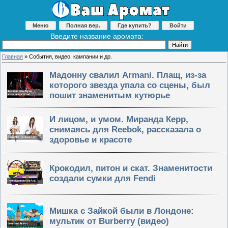
Меню
Полная вер.
Где купить?
Войти
Введите название аромата:
Главная
»
События, видео, кампании и др.
Мадонну свалил Armani. Плащ, из-за
которого звезда упала со сцены, был
пошит знаменитым кутюрье
И лицом, и умом. Миранда Керр,
снимаясь для Reebok, рассказала о
здоровье и красоте
Крокодил, питон и скат. Знаменитости
создали сумки для Fendi
Мишка с Зайкой были в Лондоне:
мультик от Burberry (видео)