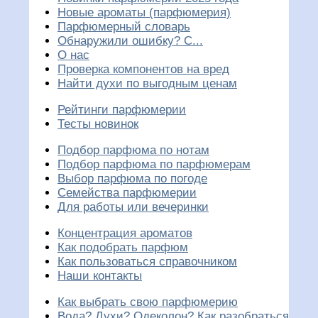
Новые ароматы (парфюмерия)
Парфюмерный словарь
Обнаружили ошибку? С...
О нас
Проверка компонентов на вред
Найти духи по выгодным ценам
Рейтинги парфюмерии
Тесты новинок
Подбор парфюма по нотам
Подбор парфюма по парфюмерам
Выбор парфюма по погоде
Семейства парфюмерии
Для работы или вечеринки
Концентрация ароматов
Как подобрать парфюм
Как пользоваться справочником
Наши контакты
Как выбрать свою парфюмерию
Вода? Духи? Одеколон? Как разобраться