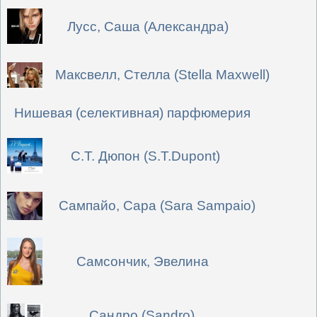
Лусс, Саша (Александра)
Максвелл, Стелла (Stella Maxwell)
Нишевая (селективная) парфюмерия
С.Т. Дюпон (S.T.Dupont)
Сампайо, Сара (Sara Sampaio)
Самсончик, Эвелина
Сандро (Sandro)