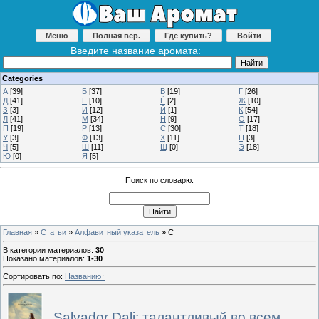
Меню
Полная вер.
Где купить?
Войти
Введите название аромата:
Categories
А
[39]
Б
[37]
В
[19]
Г
[26]
Д
[41]
Е
[10]
Ё
[2]
Ж
[10]
З
[3]
И
[12]
Й
[1]
К
[54]
Л
[41]
М
[34]
Н
[9]
О
[17]
П
[19]
Р
[13]
С
[30]
Т
[18]
У
[3]
Ф
[13]
Х
[11]
Ц
[3]
Ч
[5]
Ш
[11]
Щ
[0]
Э
[18]
Ю
[0]
Я
[5]
Поиск по словарю:
Главная
»
Статьи
»
Алфавитный указатель
» С
В категории материалов
:
30
Показано материалов
:
1-30
Сортировать по
:
Названию
Salvador Dali: талантливый во всем