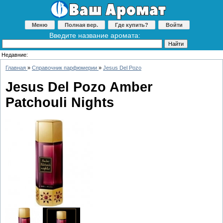
Меню
Полная вер.
Где купить?
Войти
Введите название аромата:
Недавние:
Главная
»
Справочник парфюмерии
»
Jesus Del Pozo
Jesus Del Pozo Amber
Patchouli Nights