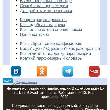
Выбор парфюма по погоде
Семейства парфюмерии
Для работы или вечеринки
Концентрация ароматов
Как подобрать парфюм
Как пользоваться справочником
Наши контакты
Как выбрать свою парфюмерию
Вода? Духи? Одеколон? Как разобраться
Как отличить подделку парфюмерии
Краткий парфюмерный словарь
Интернет-справочник парфюмерии Ваш-Аромат.ру
E-
mail: info@vash-aromat.ru. Работаем с 2013. Ваш-
аромат.рф, 2026.
Продолжая оставаться на данном сайте, вы даете
разрешение на использование файлов cookie. Подробнее