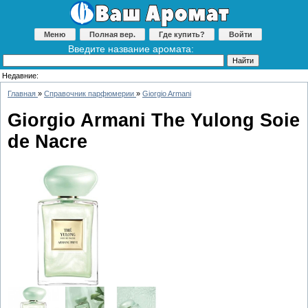
Меню
Полная вер.
Где купить?
Войти
Введите название аромата:
Недавние:
Главная
»
Справочник парфюмерии
»
Giorgio Armani
Giorgio Armani The Yulong Soie
de Nacre