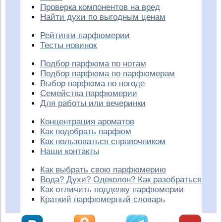
Проверка компонентов на вред
Найти духи по выгодным ценам
Рейтинги парфюмерии
Тесты новинок
Подбор парфюма по нотам
Подбор парфюма по парфюмерам
Выбор парфюма по погоде
Семейства парфюмерии
Для работы или вечеринки
Концентрация ароматов
Как подобрать парфюм
Как пользоваться справочником
Наши контакты
Как выбрать свою парфюмерию
Вода? Духи? Одеколон? Как разобраться
Как отличить подделку парфюмерии
Краткий парфюмерный словарь