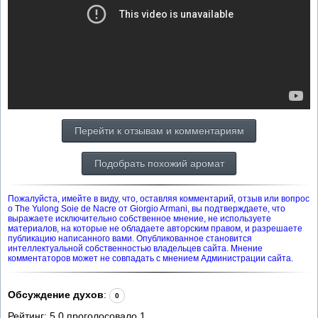
Перейти к отзывам и комментариям
Подобрать похожий аромат
Пожалуйста, имейте в виду, что, оставляя комментарий, отзыв или вопрос
о The Yulong Soie de Nacre от Giorgio Armani, вы подтверждаете, что
выражаете исключительно собственное мнение, не используете
материалов, на которые не обладаете авторским правом, и разрешаете
публикацию написанного вами. Опубликованное становится
интеллектуальной собственностью владельцев сайта. Мнение
комментаторов может не совпадать с мнением Администрации сайта.
Обсуждение духов
:
0
Рейтинг:
5.0
проголосовало
1
.