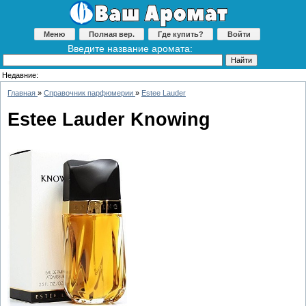
Меню
Полная вер.
Где купить?
Войти
Введите название аромата:
Недавние:
Главная
»
Справочник парфюмерии
»
Estee Lauder
Estee Lauder Knowing