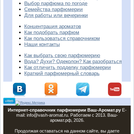
Выбор парфюма по погоде
Семейства парфюмерии
Для работы или вечеринки
Концентрация ароматов
Как подобрать парфюм
Как пользоваться справочником
Наши контакты
Как выбрать свою парфюмерию
Вода? Духи? Одеколон? Как разобраться
Как отличить подделку парфюмерии
Краткий парфюмерный словарь
Интернет-справочник парфюмерии Ваш-Аромат.ру
E-
mail: info@vash-aromat.ru. Работаем с 2013. Ваш-
аромат.рф, 2026.
Продолжая оставаться на данном сайте, вы даете